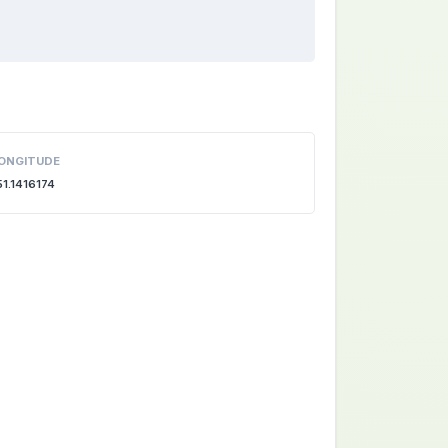
ONGITUDE
51.1416174