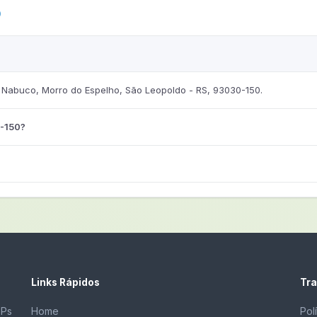
0
Nabuco, Morro do Espelho, São Leopoldo - RS, 93030-150.
0-150?
Links Rápidos
Tra
EPs
Home
Pol