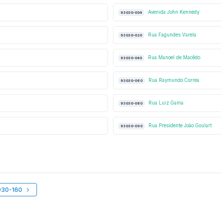
Avenida John Kennedy
93030-004
Rua Fagundes Varela
93030-020
Rua Manoel de Macêdo
93030-040
Rua Raymundo Correa
93030-060
Rua Luiz Gama
93030-080
Rua Presidente João Goulart
93030-090
030-160