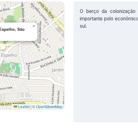
O berço da colonização 
importante polo econômico,
sul.
×
Espelho, São
Leaflet
|
©
OpenStreetMap