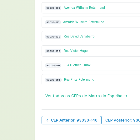
Avenida Wilhelm Rotermund
93030-000
Avenida Wilhelm Rotermund
93030-015
Rua David Canabarro
93030-030
Rua Victor Hugo
93030-050
Rua Dietrich Hilbk
93030-070
Rua Fritz Rotermund
93030-085
Ver todos os CEPs de Morro do Espelho →
CEP Anterior: 93030-140
CEP Posterior: 93