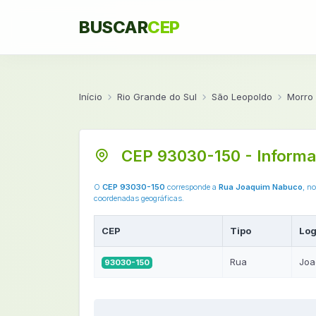
BUSCAR
CEP
Início
Rio Grande do Sul
São Leopoldo
Morro
CEP 93030-150 - Informa
O
CEP 93030-150
corresponde a
Rua Joaquim Nabuco
, n
coordenadas geográficas.
CEP
Tipo
Log
Rua
Joa
93030-150