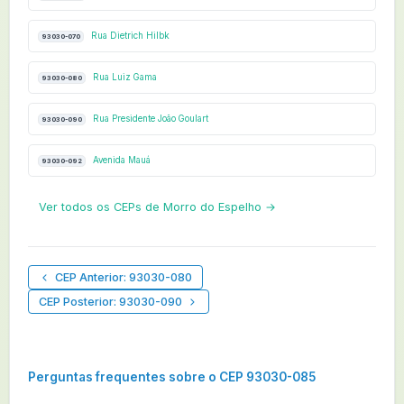
Rua Dietrich Hilbk
93030-070
Rua Luiz Gama
93030-080
Rua Presidente João Goulart
93030-090
Avenida Mauá
93030-092
Ver todos os CEPs de Morro do Espelho →
CEP Anterior: 93030-080
CEP Posterior: 93030-090
Perguntas frequentes sobre o CEP 93030-085