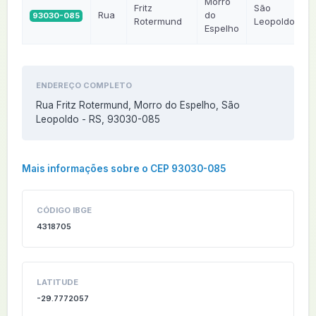
Morro
Fritz
São
Rua
do
93030-085
Rotermund
Leopoldo
Espelho
ENDEREÇO COMPLETO
Rua Fritz Rotermund, Morro do Espelho, São
Leopoldo - RS, 93030-085
Mais informações sobre o CEP 93030-085
CÓDIGO IBGE
4318705
LATITUDE
-29.7772057