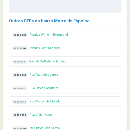
Outros CEPs do bairro Morro do Espelho
Avenida Wilhelm Rotermund
93030-000
Avenida John Kennedy
93030-004
Avenida Wilhelm Rotermund
93030-015
Rua Fagundes Varela
93030-020
Rua David Canabarro
93030-030
Rua Manoel de Macêdo
93030-040
Rua Victor Hugo
93030-050
Rua Raymundo Correa
93030-060