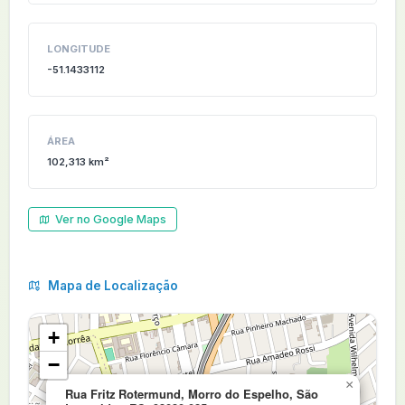
LONGITUDE
-51.1433112
ÁREA
102,313 km²
Ver no Google Maps
Mapa de Localização
+
−
×
Rua Fritz Rotermund, Morro do Espelho, São