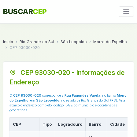
BUSCAR
CEP
Início
Rio Grande do Sul
São Leopoldo
Morro do Espelho
CEP 93030-020
CEP 93030-020 - Informações de
Endereço
O
CEP 93030-020
corresponde a
Rua Fagundes Varela
, no bairro
Morro
do Espelho
, em
São Leopoldo
, no estado de Rio Grande do Sul (RS). Veja
abaixo o endereço completo, código IBGE do município e coordenadas
geográficas.
CEP
Tipo
Logradouro
Bairro
Cidade
U