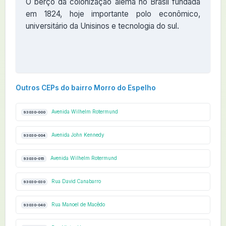
O berço da colonização alemã no Brasil fundada
em 1824, hoje importante polo econômico,
universitário da Unisinos e tecnologia do sul.
Outros CEPs do bairro Morro do Espelho
Avenida Wilhelm Rotermund
93030-000
Avenida John Kennedy
93030-004
Avenida Wilhelm Rotermund
93030-015
Rua David Canabarro
93030-030
Rua Manoel de Macêdo
93030-040