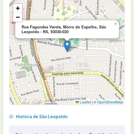
+
−
×
Rua Fagundes Varela, Morro do Espelho, São
Leopoldo - RS, 93030-020
Leaflet
|
©
OpenStreetMap
História de São Leopoldo