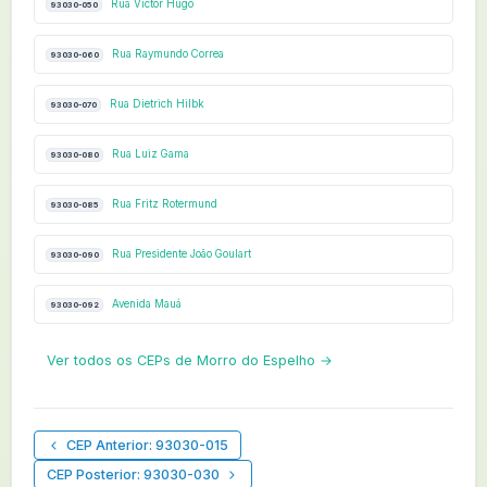
Rua Victor Hugo
93030-050
Rua Raymundo Correa
93030-060
Rua Dietrich Hilbk
93030-070
Rua Luiz Gama
93030-080
Rua Fritz Rotermund
93030-085
Rua Presidente João Goulart
93030-090
Avenida Mauá
93030-092
Ver todos os CEPs de Morro do Espelho →
CEP Anterior: 93030-015
CEP Posterior: 93030-030