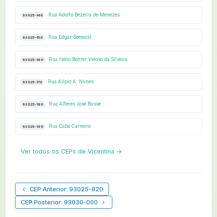
Rua Adolfo Bezerra de Menezes
93025-140
Rua Edgar Seewald
93025-150
Rua Hélio Bohrer Veloso da Silveira
93025-160
Rua Alípio A. Nunes
93025-170
Rua Alferes José Busse
93025-180
Rua Cabo Carneiro
93025-190
Ver todos os CEPs de Vicentina →
CEP Anterior: 93025-820
CEP Posterior: 93030-000