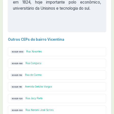
em 1824, hoje importante polo econômico,
universitário da Unisinos e tecnologia do sul.
Outros CEPs do bairro Vicentina
Rua Xavantes
93025-090
Rua Cangucu
93025-100
Rua do Carmo
93025-110
Avenida Getúlio Vargas
93025-115
Rua Jacy Porto
93025-120
Rua Neromi José Scrins
93025-130