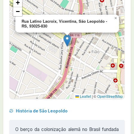
+
−
×
Rua Latino Lacroix, Vicentina, São Leopoldo -
RS, 93025-830
Leaflet
|
©
OpenStreetMap
História de São Leopoldo
O berço da colonização alemã no Brasil fundada