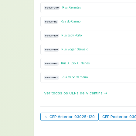
Rua Xavantes
93025-090
Rua do Carmo
93025-110
Rua Jacy Porto
93025-120
Rua Edgar Seewald
93025-150
Rua Alípio A. Nunes
93025-170
Rua Cabo Carneiro
93025-190
Ver todos os CEPs de Vicentina →
CEP Anterior: 93025-120
CEP Posterior: 93