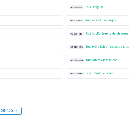
Rua Cangucu
93025-100
Avenida Getúlio Vargas
93025-115
Rua Adolfo Bezerra de Menezes
93025-140
Rua Hélio Bohrer Veloso da Silve
93025-160
Rua Alferes José Busse
93025-180
Rua Henrique Lopes
93025-200
025-140