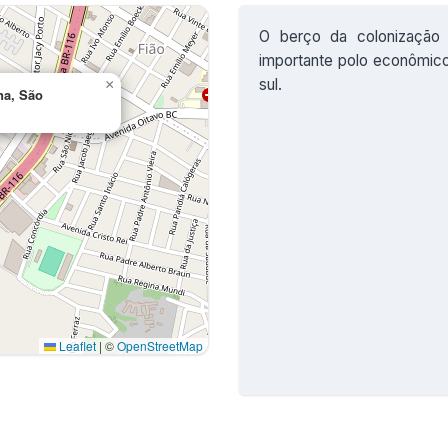
O berço da colonização 
importante polo econômico,
sul.
×
na, São
Leaflet
|
©
OpenStreetMap