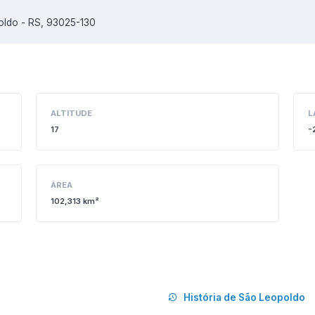
oldo - RS, 93025-130
ALTITUDE
L
17
-
ÁREA
102,313 km²
História de São Leopoldo