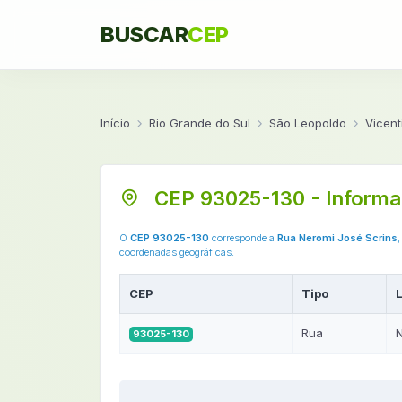
BUSCAR
CEP
Início
Rio Grande do Sul
São Leopoldo
Vicent
CEP 93025-130 - Informa
O
CEP 93025-130
corresponde a
Rua Neromi José Scrins
,
coordenadas geográficas.
CEP
Tipo
Rua
N
93025-130