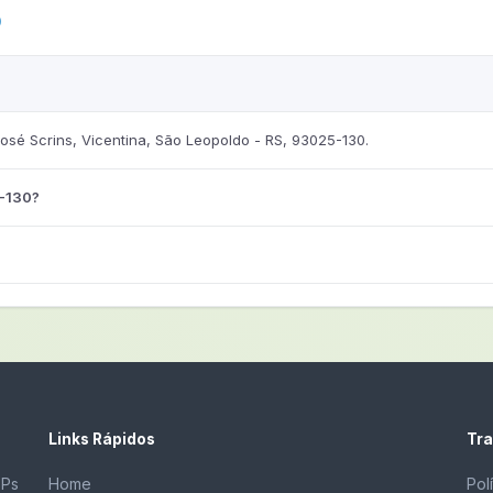
0
sé Scrins, Vicentina, São Leopoldo - RS, 93025-130.
5-130?
Links Rápidos
Tra
EPs
Home
Pol