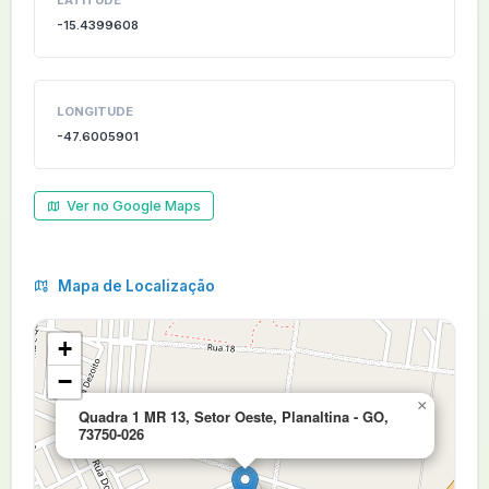
LATITUDE
-15.4399608
LONGITUDE
-47.6005901
Ver no Google Maps
Mapa de Localização
+
−
×
Quadra 1 MR 13, Setor Oeste, Planaltina - GO,
73750-026