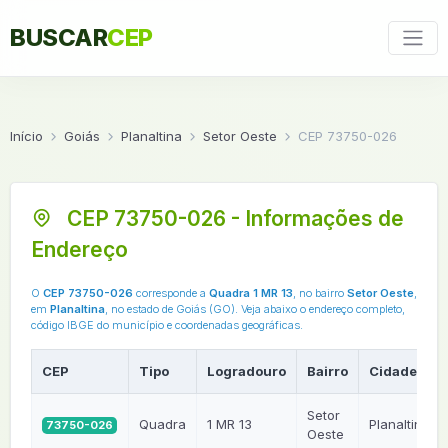
BUSCAR
CEP
Início
Goiás
Planaltina
Setor Oeste
CEP 73750-026
CEP 73750-026 - Informações de
Endereço
O
CEP 73750-026
corresponde a
Quadra 1 MR 13
, no bairro
Setor Oeste
,
em
Planaltina
, no estado de Goiás (GO). Veja abaixo o endereço completo,
código IBGE do município e coordenadas geográficas.
CEP
Tipo
Logradouro
Bairro
Cidade
Setor
Quadra
1 MR 13
Planaltina
73750-026
Oeste