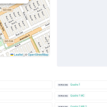
Leaflet
|
©
OpenStreetMap
Quadra 1
73750-010
Quadra 1 MC
73750-012
Quadra 1 MR 2
73750-014