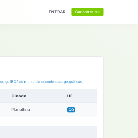
ENTRAR
Cadastrar-se
 código IBGE do município e coordenadas geográficas.
Cidade
UF
Planaltina
GO