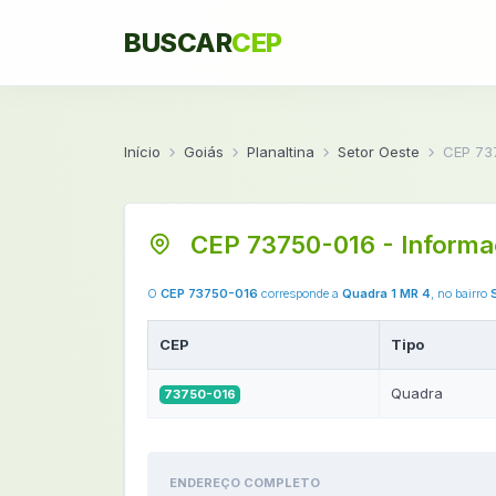
BUSCAR
CEP
Início
Goiás
Planaltina
Setor Oeste
CEP 73
CEP 73750-016 - Informa
O
CEP 73750-016
corresponde a
Quadra 1 MR 4
, no bairro
CEP
Tipo
Quadra
73750-016
ENDEREÇO COMPLETO