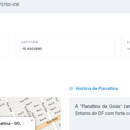
 73750-016
LATITUDE
L
-15.4502895
-
História de Planaltina
A 'Planaltina de Goiás' (a
Entorno do DF com forte c
×
altina - GO,