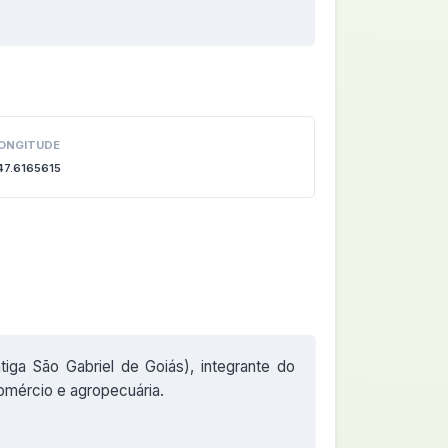
ONGITUDE
47.6165615
ntiga São Gabriel de Goiás), integrante do
omércio e agropecuária.