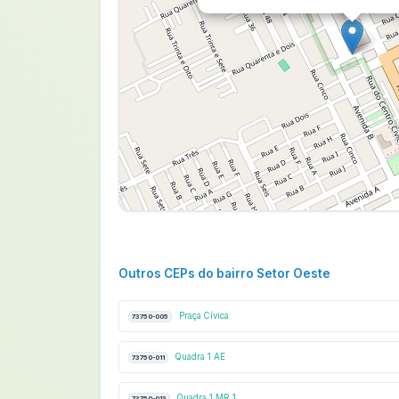
Outros CEPs do bairro Setor Oeste
Praça Cívica
73750-005
Quadra 1 AE
73750-011
Quadra 1 MR 1
73750-013