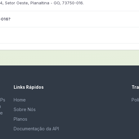
 Setor Oeste, Planaltina - GO, 73750-016.
-016?
Links Rápidos
Tra
EPs
Home
Pol
m
Sobre Nós
de
Planos
Documentação da API