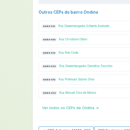
Outros CEPs do bairro Ondina
Rua Desembargador Gilberto Andrade
40169-510
Rua Christiano Ottoni
40169-540
Rua Nita Costa
40169-570
Rua Desembargador Demétrio Tourinho
40169-590
Rua Professor Sabino Silva
40169-610
Rua Manuel Dias de Morais
40169-630
Ver todos os CEPs de Ondina →