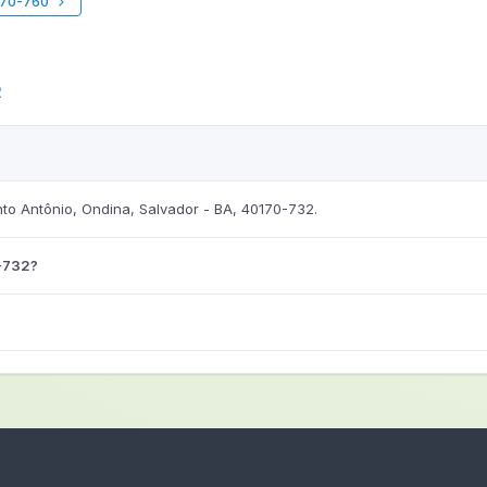
170-760
2
o Antônio, Ondina, Salvador - BA, 40170-732.
-732?