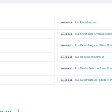
Rua Plínio Moscoso
40169-530
Rua Engenheiro Armando Carnei
40169-560
Rua Desembargador Sálvio Mart
40169-580
Rua Quintino de Carvalho
40169-600
Rua Doutor Pedro de Souza Pon
40169-620
Rua Desembargador Ezequiel P
40169-640