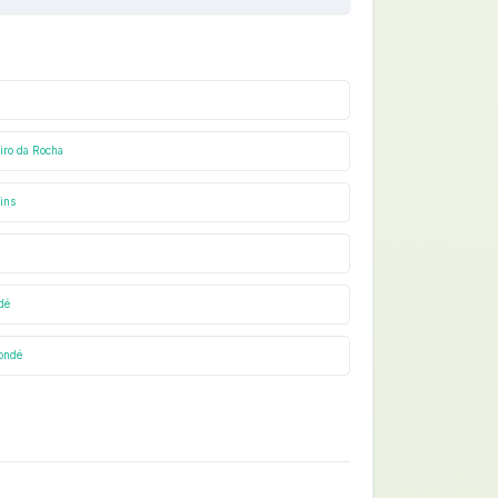
ro da Rocha
ins
dé
ondé