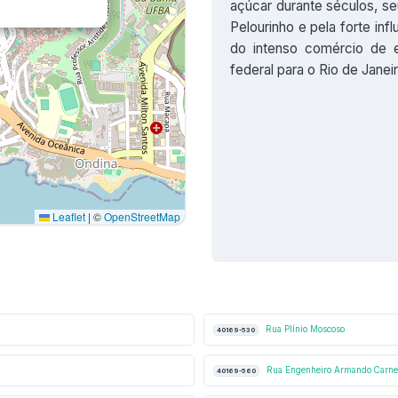
açúcar durante séculos, se
Pelourinho e pela forte influ
do intenso comércio de e
federal para o Rio de Janei
Leaflet
|
©
OpenStreetMap
Rua Plínio Moscoso
40169-530
Rua Engenheiro Armando Carnei
40169-560