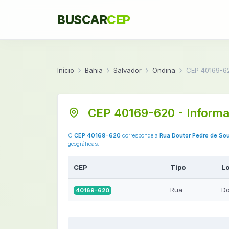
BUSCAR
CEP
Início
Bahia
Salvador
Ondina
CEP 40169-6
CEP 40169-620 - Informa
O
CEP 40169-620
corresponde a
Rua Doutor Pedro de So
geográficas.
CEP
Tipo
L
Rua
Do
40169-620