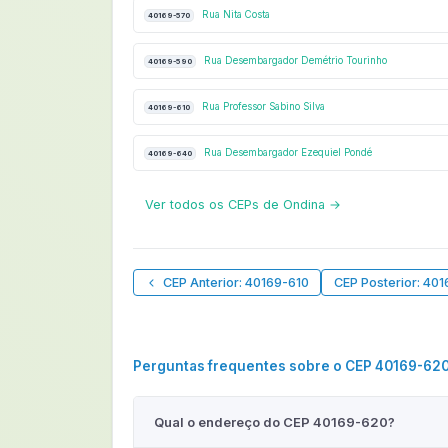
Rua Nita Costa
40169-570
Rua Desembargador Demétrio Tourinho
40169-590
Rua Professor Sabino Silva
40169-610
Rua Desembargador Ezequiel Pondé
40169-640
Ver todos os CEPs de Ondina →
CEP Anterior: 40169-610
CEP Posterior: 40
Perguntas frequentes sobre o CEP 40169-62
Qual o endereço do CEP 40169-620?