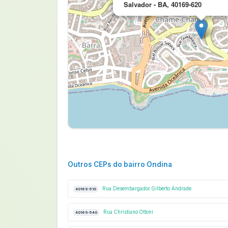
Salvador - BA, 40169-620
Outros CEPs do bairro Ondina
Rua Desembargador Gilberto Andrade
40169-510
Rua Christiano Ottoni
40169-540