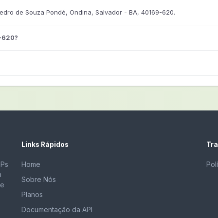
dro de Souza Pondé, Ondina, Salvador - BA, 40169-620.
9-620?
Links Rápidos
Tra
EPs
Home
Pol
m
Sobre Nós
de
Planos
Documentação da API