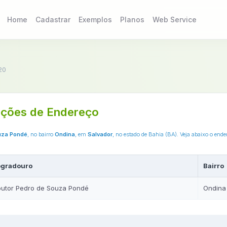
Home
Cadastrar
Exemplos
Planos
Web Service
20
ções de Endereço
uza Pondé
, no bairro
Ondina
, em
Salvador
, no estado de Bahia (BA). Veja abaixo o en
ogradouro
Bairro
utor Pedro de Souza Pondé
Ondina