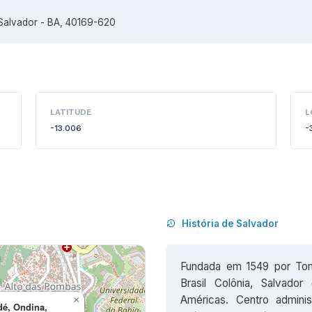
Salvador - BA, 40169-620
LATITUDE
L
-13.006
-
História de Salvador
Fundada em 1549 por Tom
Brasil Colônia, Salvado
Américas. Centro adminis
×
é, Ondina,