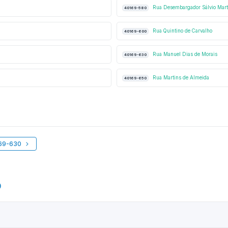
Rua Desembargador Sálvio Mart
40169-580
Rua Quintino de Carvalho
40169-600
Rua Manuel Dias de Morais
40169-630
Rua Martins de Almeida
40169-650
169-630
0