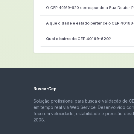
O CEP 40169-620 corresponde a Rua Doutor Pe
A que cidade e estado pertence o CEP 4016
Qual o bairro do CEP 40169-620?
BuscarCep
Solução profissional para busca e validação de C
em tempo real via Web Service. Desenvolvido co
foco em velocidade, estabilidade e precisão des
2008.