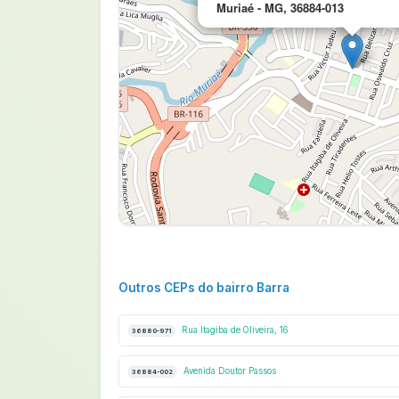
Muriaé - MG, 36884-013
Outros CEPs do bairro Barra
Rua Itagiba de Oliveira, 16
36880-971
Avenida Doutor Passos
36884-002