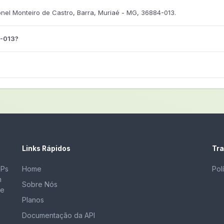
el Monteiro de Castro, Barra, Muriaé - MG, 36884-013.
4-013?
Links Rápidos
Tra
EPs
Home
Pol
m
Sobre Nós
de
Planos
Documentação da API