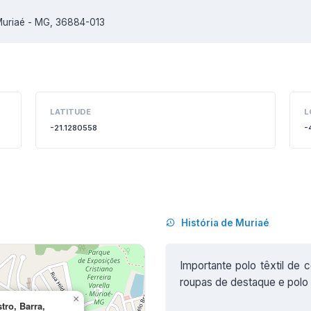
 Muriaé - MG, 36884-013
LATITUDE
L
-21.1280558
-
História de Muriaé
Importante polo têxtil de 
roupas de destaque e polo 
×
tro, Barra,