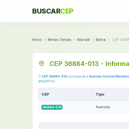
BUSCAR
CEP
Início
Minas Gerais
Muriaé
Barra
CEP 3688
CEP 36884-013 - Informa
O
CEP 36884-013
corresponde a
Avenida Coronel Monteir
geográficas.
CEP
Tipo
Avenida
36884-013