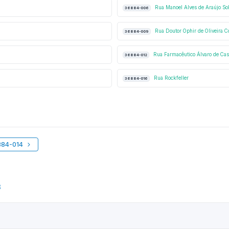
Rua Manoel Alves de Araújo So
36884-006
Rua Doutor Ophir de Oliveira C
36884-009
Rua Farmacêutico Álvaro de Cas
36884-012
Rua Rockfeller
36884-016
884-014
3