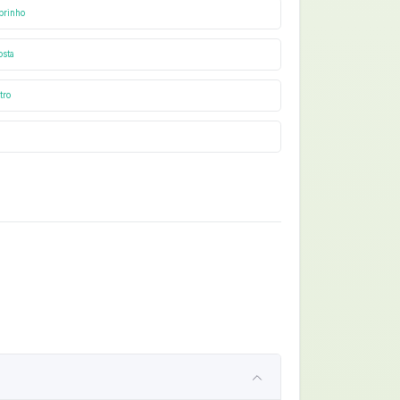
brinho
osta
tro