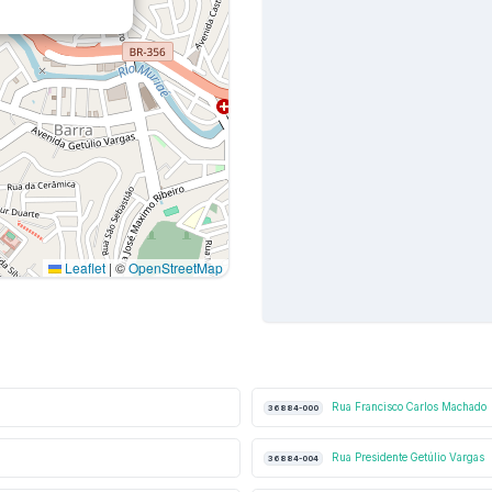
Leaflet
|
©
OpenStreetMap
Rua Francisco Carlos Machado
36884-000
Rua Presidente Getúlio Vargas
36884-004