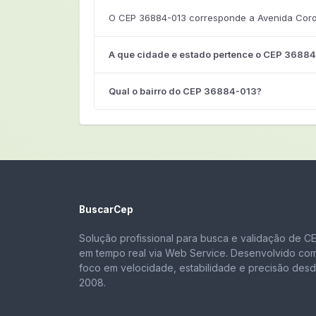
O CEP 36884-013 corresponde a Avenida Coron
A que cidade e estado pertence o CEP 3688
Qual o bairro do CEP 36884-013?
BuscarCep
Solução profissional para busca e validação de C
em tempo real via Web Service. Desenvolvido co
foco em velocidade, estabilidade e precisão des
2008.