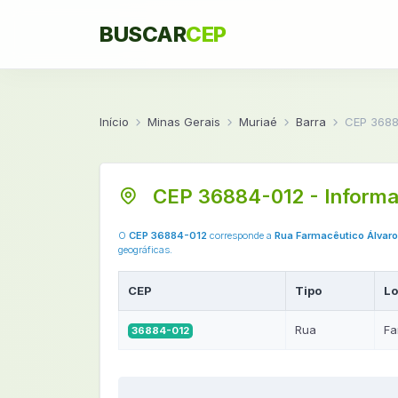
BUSCAR
CEP
Início
Minas Gerais
Muriaé
Barra
CEP 3688
CEP 36884-012 - Informa
O
CEP 36884-012
corresponde a
Rua Farmacêutico Álvaro
geográficas.
CEP
Tipo
Lo
Rua
Fa
36884-012