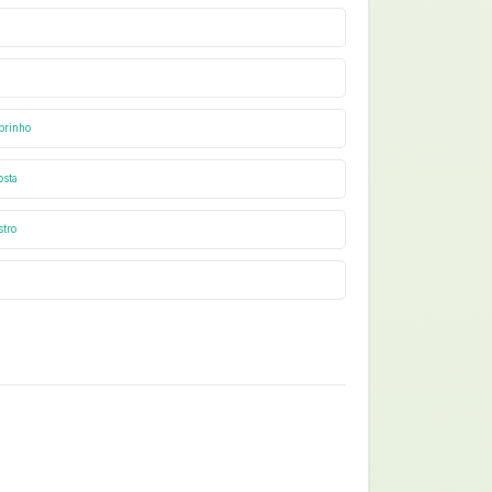
brinho
osta
stro