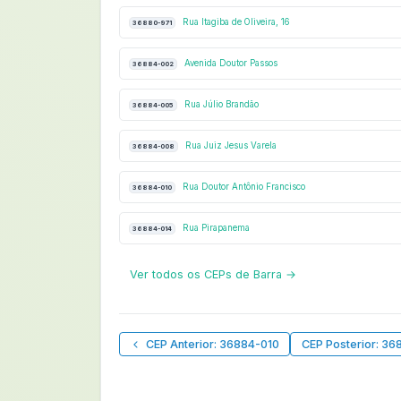
Rua Itagiba de Oliveira, 16
36880-971
Avenida Doutor Passos
36884-002
Rua Júlio Brandão
36884-005
Rua Juiz Jesus Varela
36884-008
Rua Doutor Antônio Francisco
36884-010
Rua Pirapanema
36884-014
Ver todos os CEPs de Barra →
CEP Anterior: 36884-010
CEP Posterior: 36