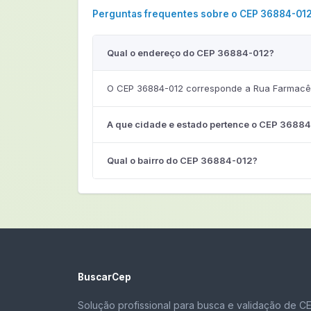
Perguntas frequentes sobre o CEP 36884-01
Qual o endereço do CEP 36884-012?
O CEP 36884-012 corresponde a Rua Farmacêut
A que cidade e estado pertence o CEP 3688
Qual o bairro do CEP 36884-012?
BuscarCep
Solução profissional para busca e validação de C