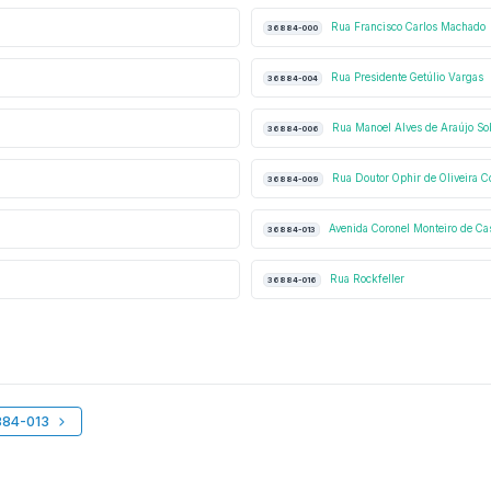
Rua Francisco Carlos Machado
36884-000
Rua Presidente Getúlio Vargas
36884-004
Rua Manoel Alves de Araújo So
36884-006
Rua Doutor Ophir de Oliveira C
36884-009
Avenida Coronel Monteiro de Ca
36884-013
Rua Rockfeller
36884-016
884-013