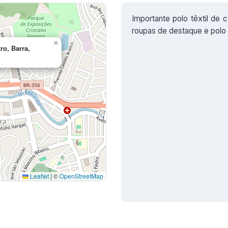
Importante polo têxtil de 
roupas de destaque e polo 
×
ro, Barra,
Leaflet
|
©
OpenStreetMap