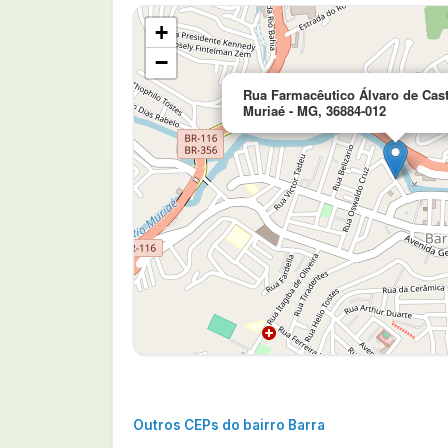
+
−
Rua Farmacêutico Álvaro de Cast
Muriaé - MG, 36884-012
Outros CEPs do bairro Barra