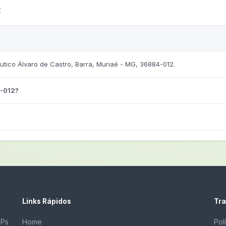
2
ico Álvaro de Castro, Barra, Muriaé - MG, 36884-012.
4-012?
Links Rápidos
Tra
EPs
Home
Pol