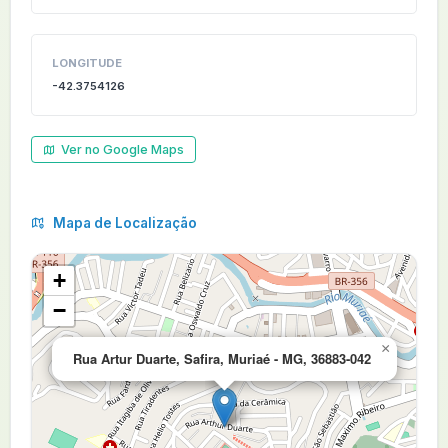
LONGITUDE
-42.3754126
Ver no Google Maps
Mapa de Localização
+
−
×
Rua Artur Duarte, Safira, Muriaé - MG, 36883-042