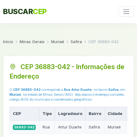
BUSCAR
CEP
Início
Minas Gerais
Muriaé
Safira
CEP 36883-042
CEP 36883-042 - Informações de
Endereço
O
CEP 36883-042
corresponde a
Rua Artur Duarte
, no bairro
Safira
, em
Muriaé
, no estado de Minas Gerais (MG). Veja abaixo o endereço completo,
código IBGE do município e coordenadas geográficas.
CEP
Tipo
Logradouro
Bairro
Cidade
UF
Rua
Artur Duarte
Safira
Muriaé
36883-042
MG