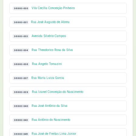
Vila Cecília Conceição Pinheiro
36883-030
Rua José Augusto de Abreu
36883-031
Avenida Silvério Campos
36883-033
Rua Theodorico Rosa da Silva
36883-034
Rua Angelo Tomazini
36883-036
Rua Maria Luiza Garcia
36883-037
Rua Izanel Conceição do Nascimento
36883-039
Rua José Antônio da Silva
36883-040
Rua Antônio do Nascimento
36883-043
Rua José de Freitas Lima Júnior
36883-045