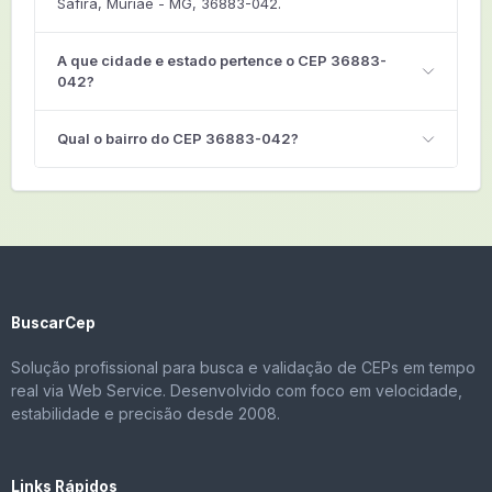
Safira, Muriaé - MG, 36883-042.
A que cidade e estado pertence o CEP 36883-
042?
Qual o bairro do CEP 36883-042?
BuscarCep
Solução profissional para busca e validação de CEPs em tempo
real via Web Service. Desenvolvido com foco em velocidade,
estabilidade e precisão desde 2008.
Links Rápidos