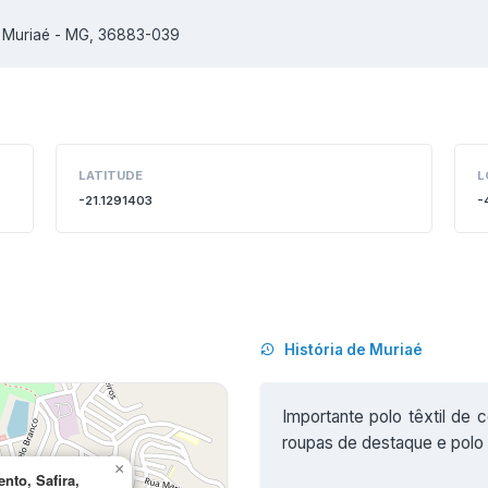
, Muriaé - MG, 36883-039
LATITUDE
L
-21.1291403
-
História de Muriaé
Importante polo têxtil de 
roupas de destaque e polo 
×
nto, Safira,