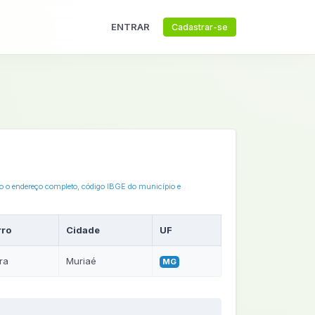
ENTRAR
Cadastrar-se
xo o endereço completo, código IBGE do município e
rro
Cidade
UF
ra
Muriaé
MG