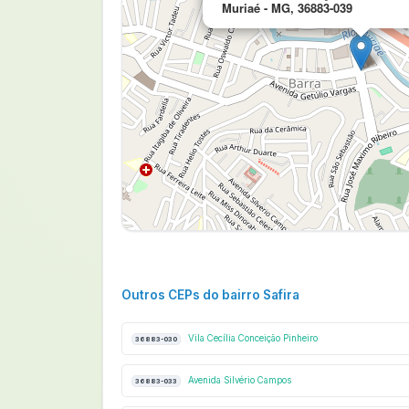
Muriaé - MG, 36883-039
Outros CEPs do bairro Safira
Vila Cecília Conceição Pinheiro
36883-030
Avenida Silvério Campos
36883-033