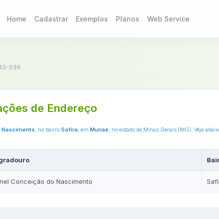
Home
Cadastrar
Exemplos
Planos
Web Service
83-039
ações de Endereço
o Nascimento
, no bairro
Safira
, em
Muriaé
, no estado de Minas Gerais (MG). Veja abai
gradouro
Bai
anel Conceição do Nascimento
Safi