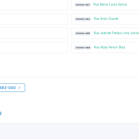
Rua Maria Luiza Garcia
36883-037
Rua Artur Duarte
36883-042
Rua José de Freitas Lima Júnio
36883-045
Rua Rosa Ferrari Braz
36883-048
6883-040
9