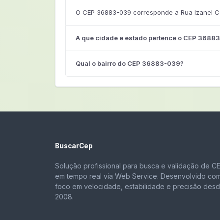
O CEP 36883-039 corresponde a Rua Izanel Co
A que cidade e estado pertence o CEP 3688
Qual o bairro do CEP 36883-039?
BuscarCep
Solução profissional para busca e validação de C
em tempo real via Web Service. Desenvolvido co
foco em velocidade, estabilidade e precisão des
2008.