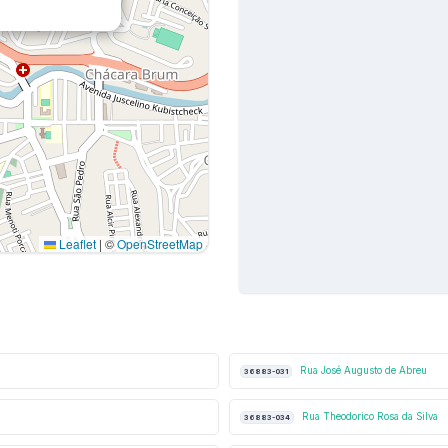
Leaflet
|
©
OpenStreetMap
Rua José Augusto de Abreu
36883-031
Rua Theodorico Rosa da Silva
36883-034