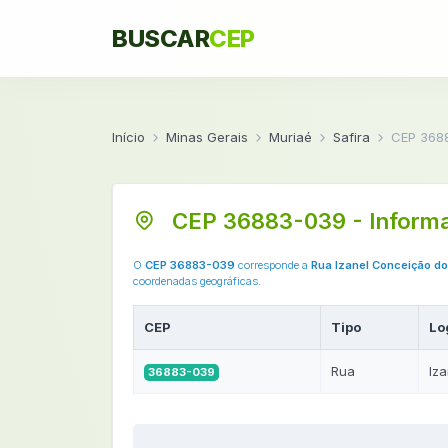
BUSCAR
CEP
Início
Minas Gerais
Muriaé
Safira
CEP 368
CEP 36883-039 - Inform
O
CEP 36883-039
corresponde a
Rua Izanel Conceição d
coordenadas geográficas.
CEP
Tipo
Lo
Rua
Iz
36883-039