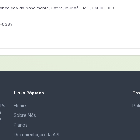
nceição do Nascimento, Safira, Muriaé - MG, 36883-039.
3-039?
Links Rápidos
Tra
EPs
Home
Pol
m
Sobre Nós
de
Planos
Documentação da API