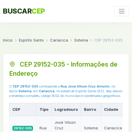
BUSCAR
CEP
Início
Espírito Santo
Cariacica
Sotema
CEP 29152-035
CEP 29152-035 - Informações de
Endereço
O
CEP 29152-035
corresponde a
Rua José Vilson Cruz Amorim
, no
bairro
Sotema
, em
Cariacica
, no estado de Espírito Santo (ES). Veja abaixo
o endereço completo, código IBGE do município e coordenadas geográficas.
CEP
Tipo
Logradouro
Bairro
Cidade
U
José Vilson
Rua
Cruz
Sotema
Cariacica
29152-035
E