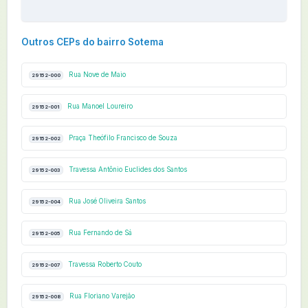
Outros CEPs do bairro Sotema
Rua Nove de Maio
29152-000
Rua Manoel Loureiro
29152-001
Praça Theófilo Francisco de Souza
29152-002
Travessa Antônio Euclides dos Santos
29152-003
Rua José Oliveira Santos
29152-004
Rua Fernando de Sá
29152-005
Travessa Roberto Couto
29152-007
Rua Floriano Varejão
29152-008