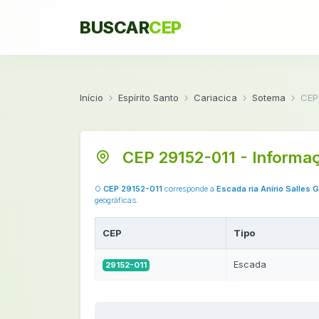
BUSCAR
CEP
Início
Espírito Santo
Cariacica
Sotema
CEP
CEP 29152-011 - Informa
O
CEP 29152-011
corresponde a
Escada ria Anírio Salles 
geográficas.
CEP
Tipo
Escada
29152-011