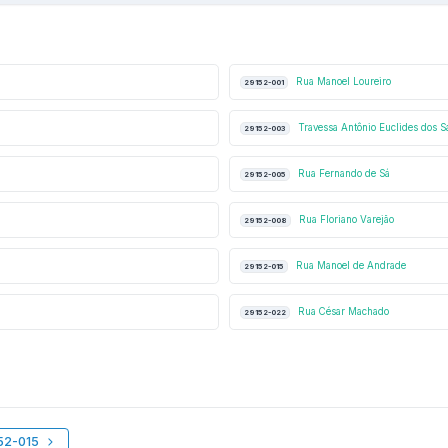
Rua Manoel Loureiro
29152-001
Travessa Antônio Euclides dos S
29152-003
Rua Fernando de Sá
29152-005
Rua Floriano Varejão
29152-008
Rua Manoel de Andrade
29152-015
Rua César Machado
29152-022
152-015