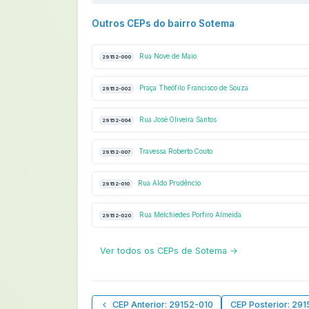
Outros CEPs do bairro Sotema
Rua Nove de Maio
29152-000
Praça Theófilo Francisco de Souza
29152-002
Rua José Oliveira Santos
29152-004
Travessa Roberto Couto
29152-007
Rua Aldo Prudêncio
29152-010
Rua Melchiedes Porfiro Almeida
29152-020
Ver todos os CEPs de Sotema →
CEP Anterior: 29152-010
CEP Posterior: 29