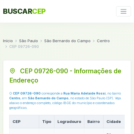
BUSCAR
CEP
Início
São Paulo
São Bernardo do Campo
Centro
CEP 09726-090
CEP 09726-090 - Informações de
Endereço
O
CEP 09726-090
corresponde a
Rua Maria Adelaide Rossi
, no bairro
Centro
, em
São Bernardo do Campo
, no estado de São Paulo (SP). Veja
abaixo o endereço completo, código IBGE do município e coordenadas
geográficas.
CEP
Tipo
Logradouro
Bairro
Cidade
U