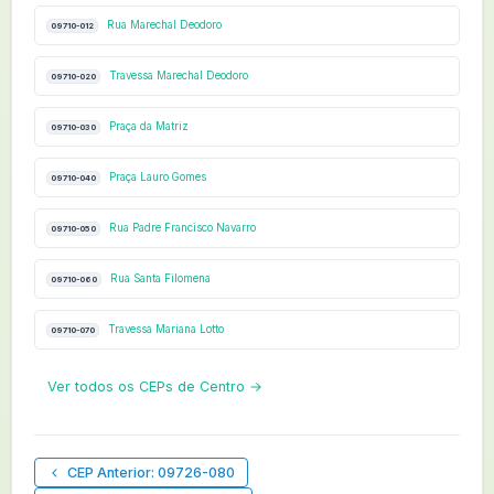
Rua Marechal Deodoro
09710-012
Travessa Marechal Deodoro
09710-020
Praça da Matriz
09710-030
Praça Lauro Gomes
09710-040
Rua Padre Francisco Navarro
09710-050
Rua Santa Filomena
09710-060
Travessa Mariana Lotto
09710-070
Ver todos os CEPs de Centro →
CEP Anterior: 09726-080