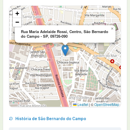
+
−
×
Rua Maria Adelaide Rossi, Centro, São Bernardo
do Campo - SP, 09726-090
Leaflet
|
©
OpenStreetMap
História de São Bernardo do Campo