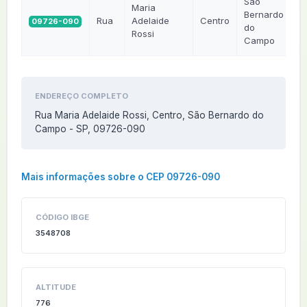
São
Maria
Bernardo
Rua
Adelaide
Centro
09726-090
S
do
Rossi
Campo
ENDEREÇO COMPLETO
Rua Maria Adelaide Rossi, Centro, São Bernardo do
Campo - SP, 09726-090
Mais informações sobre o CEP 09726-090
CÓDIGO IBGE
3548708
ALTITUDE
776