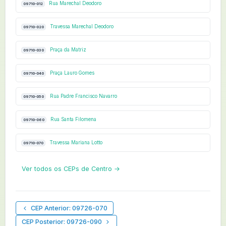
Rua Marechal Deodoro
09710-012
Travessa Marechal Deodoro
09710-020
Praça da Matriz
09710-030
Praça Lauro Gomes
09710-040
Rua Padre Francisco Navarro
09710-050
Rua Santa Filomena
09710-060
Travessa Mariana Lotto
09710-070
Ver todos os CEPs de Centro →
CEP Anterior: 09726-070
CEP Posterior: 09726-090