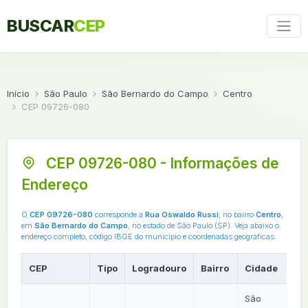
BUSCAR
CEP
Início
São Paulo
São Bernardo do Campo
Centro
CEP 09726-080
CEP 09726-080 - Informações de
Endereço
O
CEP 09726-080
corresponde a
Rua Oswaldo Russi
, no bairro
Centro
,
em
São Bernardo do Campo
, no estado de São Paulo (SP). Veja abaixo o
endereço completo, código IBGE do município e coordenadas geográficas.
CEP
Tipo
Logradouro
Bairro
Cidade
U
São