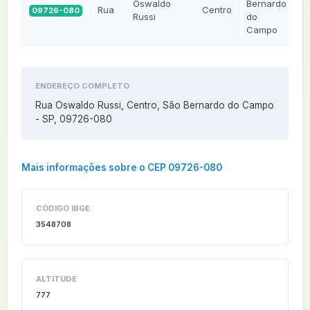
Oswaldo
Bernardo
Rua
Centro
09726-080
S
Russi
do
Campo
ENDEREÇO COMPLETO
Rua Oswaldo Russi, Centro, São Bernardo do Campo
- SP, 09726-080
Mais informações sobre o CEP 09726-080
CÓDIGO IBGE
3548708
ALTITUDE
777