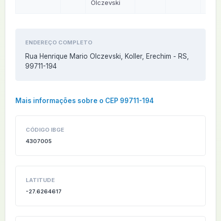
Olczevski
ENDEREÇO COMPLETO
Rua Henrique Mario Olczevski, Koller, Erechim - RS,
99711-194
Mais informações sobre o CEP 99711-194
CÓDIGO IBGE
4307005
LATITUDE
-27.6264617