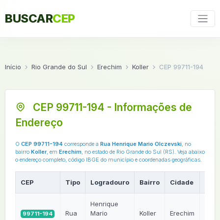
BUSCAR
CEP
Início
Rio Grande do Sul
Erechim
Koller
CEP 99711-194
CEP 99711-194 - Informações de
Endereço
O
CEP 99711-194
corresponde a
Rua Henrique Mario Olczevski
, no
bairro
Koller
, em
Erechim
, no estado de Rio Grande do Sul (RS). Veja abaixo
o endereço completo, código IBGE do município e coordenadas geográficas.
CEP
Tipo
Logradouro
Bairro
Cidade
UF
Henrique
Rua
Mario
Koller
Erechim
99711-194
RS