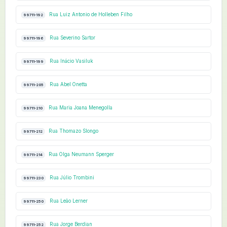
Rua Luiz Antonio de Holleben Filho
99711-192
Rua Severino Sartor
99711-196
Rua Inácio Vasiluk
99711-199
Rua Abel Onetta
99711-205
Rua Maria Joana Menegolla
99711-210
Rua Thomazo Slongo
99711-212
Rua Olga Neumann Sperger
99711-214
Rua Júlio Trombini
99711-230
Rua Leão Lerner
99711-250
Rua Jorge Berdian
99711-252