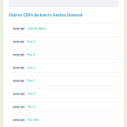
Outros CEPs do bairro Santos Dumont
Avenida Mauá
93113-005
Rua A
93113-010
Rua B
93113-014
Rua C
93113-016
Rua F
93113-018
Rua D
93113-020
Rua E
93113-022
Rua Seis
93113-030