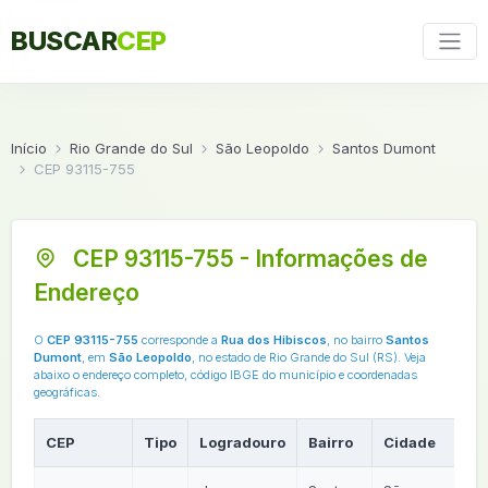
BUSCAR
CEP
Início
Rio Grande do Sul
São Leopoldo
Santos Dumont
CEP 93115-755
CEP 93115-755 - Informações de
Endereço
O
CEP 93115-755
corresponde a
Rua dos Hibiscos
, no bairro
Santos
Dumont
, em
São Leopoldo
, no estado de Rio Grande do Sul (RS). Veja
abaixo o endereço completo, código IBGE do município e coordenadas
geográficas.
CEP
Tipo
Logradouro
Bairro
Cidade
U