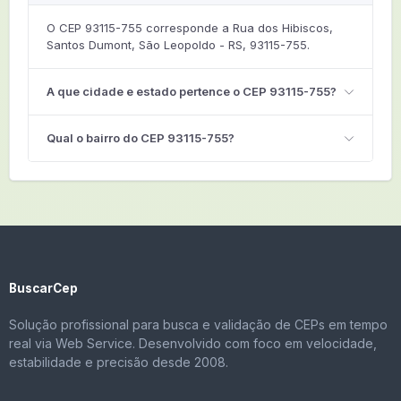
O CEP 93115-755 corresponde a Rua dos Hibiscos,
Santos Dumont, São Leopoldo - RS, 93115-755.
A que cidade e estado pertence o CEP 93115-755?
Qual o bairro do CEP 93115-755?
BuscarCep
Solução profissional para busca e validação de CEPs em tempo
real via Web Service. Desenvolvido com foco em velocidade,
estabilidade e precisão desde 2008.