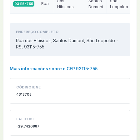
dos
Santos
São
Rua
93115-755
R
Hibiscos
Dumont
Leopoldo
ENDEREÇO COMPLETO
Rua dos Hibiscos, Santos Dumont, São Leopoldo -
RS, 93115-755
Mais informações sobre o CEP 93115-755
CÓDIGO IBGE
4318705
LATITUDE
-29.7420887