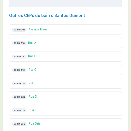
Outros CEPs do bairro Santos Dumont
Avenida Mauá
93113-005
Rua A
93113-010
Rua B
93113-014
Rua C
93113-016
Rua F
93113-018
Rua D
93113-020
Rua E
93113-022
Rua Seis
93113-030