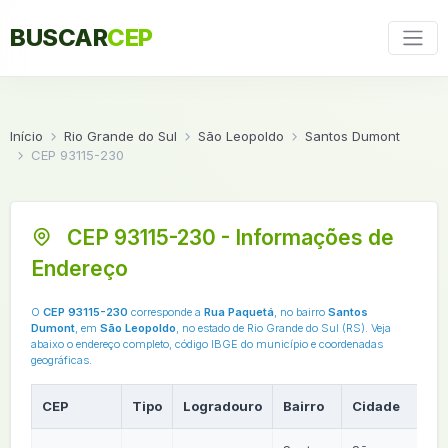
BUSCAR
CEP
Início
Rio Grande do Sul
São Leopoldo
Santos Dumont
CEP 93115-230
CEP 93115-230 - Informações de
Endereço
O
CEP 93115-230
corresponde a
Rua Paquetá
, no bairro
Santos
Dumont
, em
São Leopoldo
, no estado de Rio Grande do Sul (RS). Veja
abaixo o endereço completo, código IBGE do município e coordenadas
geográficas.
CEP
Tipo
Logradouro
Bairro
Cidade
U