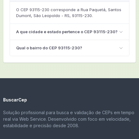
O CEP 93115-230 corresponde a Rua Paquetá, Santos
Dumont, São Leopoldo - RS, 93115-230.
A que cidade e estado pertence o CEP 93115-230?
Qual o bairro do CEP 93115-230?
BuscarCep
Solução profissional para busca e validação de CEPs em tempo
real via Web Service. Desenvolvido com foco em velocidade,
estabilidade e precisão desde 2008.