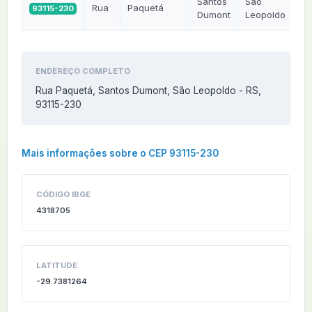
Santos
São
Rua
Paquetá
93115-230
R
Dumont
Leopoldo
ENDEREÇO COMPLETO
Rua Paquetá, Santos Dumont, São Leopoldo - RS,
93115-230
Mais informações sobre o CEP 93115-230
CÓDIGO IBGE
4318705
LATITUDE
-29.7381264