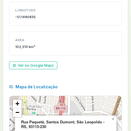
LONGITUDE
-51.1490835
ÁREA
102,313 km²
Ver no Google Maps
Mapa de Localização
+
−
×
Rua Paquetá, Santos Dumont, São Leopoldo -
RS, 93115-230