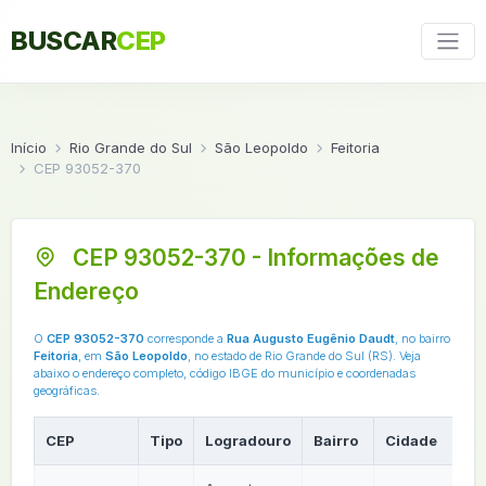
BUSCAR
CEP
Início
Rio Grande do Sul
São Leopoldo
Feitoria
CEP 93052-370
CEP 93052-370 - Informações de
Endereço
O
CEP 93052-370
corresponde a
Rua Augusto Eugênio Daudt
, no bairro
Feitoria
, em
São Leopoldo
, no estado de Rio Grande do Sul (RS). Veja
abaixo o endereço completo, código IBGE do município e coordenadas
geográficas.
CEP
Tipo
Logradouro
Bairro
Cidade
U