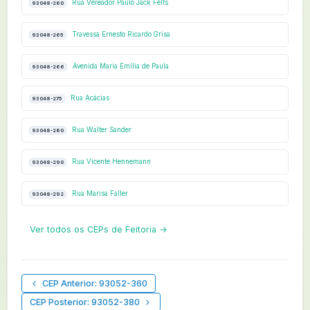
Rua Vereador Paulo Jack Felts
93048-260
Travessa Ernesto Ricardo Grisa
93048-265
Avenida Maria Emília de Paula
93048-266
Rua Acácias
93048-275
Rua Walter Sander
93048-280
Rua Vicente Hennemann
93048-290
Rua Marisa Faller
93048-292
Ver todos os CEPs de Feitoria →
CEP Anterior: 93052-360
CEP Posterior: 93052-380