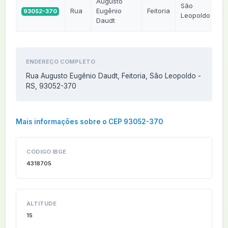
Augusto
São
Rua
Eugênio
Feitoria
93052-370
R
Leopoldo
Daudt
ENDEREÇO COMPLETO
Rua Augusto Eugênio Daudt, Feitoria, São Leopoldo -
RS, 93052-370
Mais informações sobre o CEP 93052-370
CÓDIGO IBGE
4318705
ALTITUDE
15