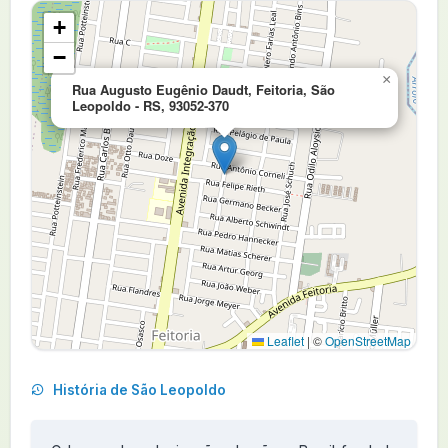
+
−
×
Rua Augusto Eugênio Daudt, Feitoria, São
Leopoldo - RS, 93052-370
Leaflet
|
©
OpenStreetMap
História de São Leopoldo