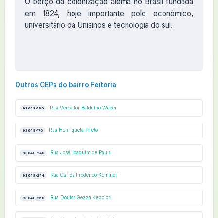
O berço da colonização alemã no Brasil fundada
em 1824, hoje importante polo econômico,
universitário da Unisinos e tecnologia do sul.
Outros CEPs do bairro Feitoria
Rua Vereador Balduíno Weber
93048-160
Rua Henriqueta Prieto
93048-170
Rua José Joaquim de Paula
93048-240
Rua Carlos Frederico Kemmer
93048-244
Rua Doutor Gezza Keppich
93048-250