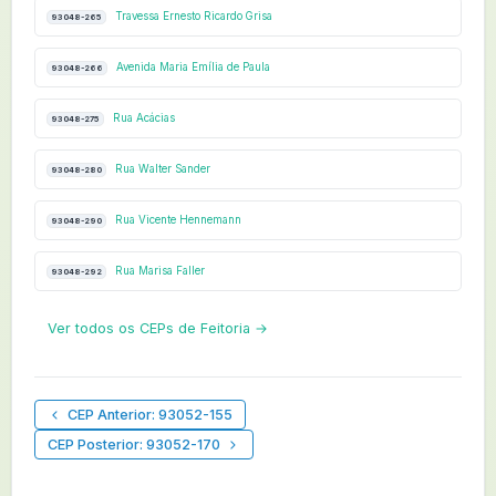
Travessa Ernesto Ricardo Grisa
93048-265
Avenida Maria Emília de Paula
93048-266
Rua Acácias
93048-275
Rua Walter Sander
93048-280
Rua Vicente Hennemann
93048-290
Rua Marisa Faller
93048-292
Ver todos os CEPs de Feitoria →
CEP Anterior: 93052-155
CEP Posterior: 93052-170