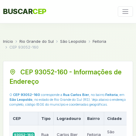
BUSCAR
CEP
Início
Rio Grande do Sul
São Leopoldo
Feitoria
CEP 93052-160
CEP 93052-160 - Informações de
Endereço
O
CEP 93052-160
corresponde a
Rua Carlos Bier
, no bairro
Feitoria
, em
São Leopoldo
, no estado de Rio Grande do Sul (RS). Veja abaixo o endereço
completo, código IBGE do município e coordenadas geográficas.
CEP
Tipo
Logradouro
Bairro
Cidade
U
São
Rua
Carlos Bier
Feitoria
93052-160
R