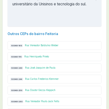
universitário da Unisinos e tecnologia do sul.
Outros CEPs do bairro Feitoria
Rua Vereador Balduíno Weber
93048-160
Rua Henriqueta Prieto
93048-170
Rua José Joaquim de Paula
93048-240
Rua Carlos Frederico Kemmer
93048-244
Rua Doutor Gezza Keppich
93048-250
Rua Vereador Paulo Jack Felts
93048-260