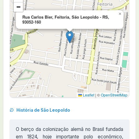
−
×
Rua Carlos Bier, Feitoria, São Leopoldo - RS,
93052-160
Leaflet
|
©
OpenStreetMap
História de São Leopoldo
O berço da colonização alemã no Brasil fundada
em 1824, hoje importante polo econômico,