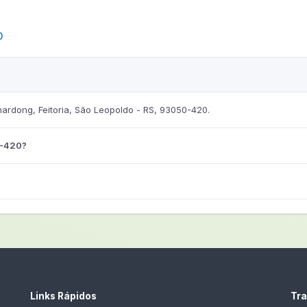
0
rdong, Feitoria, São Leopoldo - RS, 93050-420.
0-420?
Links Rápidos
Tra