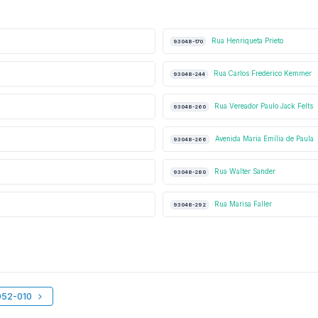
Rua Henriqueta Prieto
93048-170
Rua Carlos Frederico Kemmer
93048-244
Rua Vereador Paulo Jack Felts
93048-260
Avenida Maria Emília de Paula
93048-266
Rua Walter Sander
93048-280
Rua Marisa Faller
93048-292
052-010