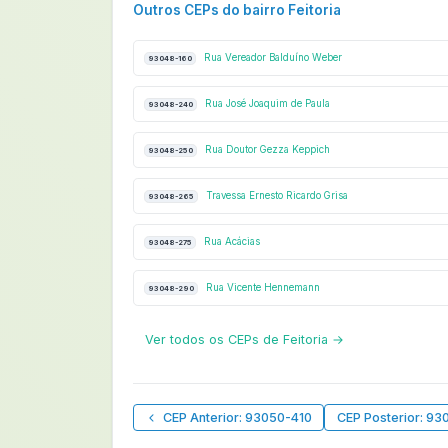
Outros CEPs do bairro Feitoria
Rua Vereador Balduíno Weber
93048-160
Rua José Joaquim de Paula
93048-240
Rua Doutor Gezza Keppich
93048-250
Travessa Ernesto Ricardo Grisa
93048-265
Rua Acácias
93048-275
Rua Vicente Hennemann
93048-290
Ver todos os CEPs de Feitoria →
CEP Anterior: 93050-410
CEP Posterior: 93