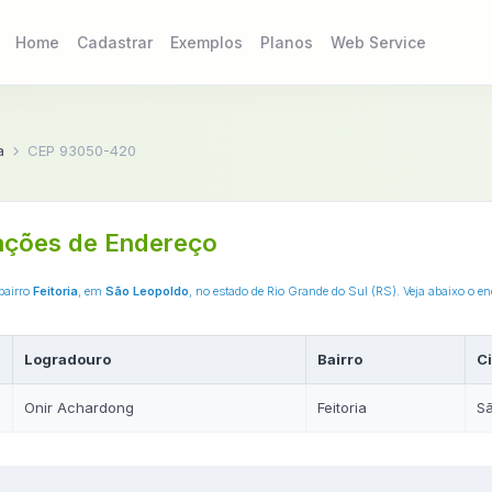
Home
Cadastrar
Exemplos
Planos
Web Service
a
CEP 93050-420
ações de Endereço
 bairro
Feitoria
, em
São Leopoldo
, no estado de Rio Grande do Sul (RS). Veja abaixo o 
Logradouro
Bairro
C
Onir Achardong
Feitoria
Sã