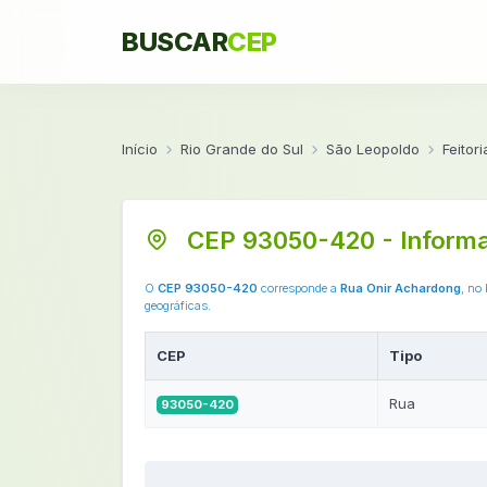
BUSCAR
CEP
Início
Rio Grande do Sul
São Leopoldo
Feitori
CEP 93050-420 - Inform
O
CEP 93050-420
corresponde a
Rua Onir Achardong
, no
geográficas.
CEP
Tipo
Rua
93050-420