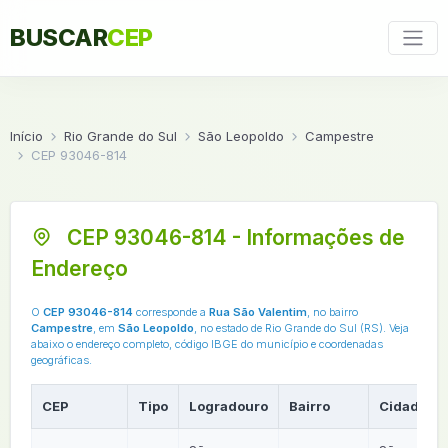
BUSCAR
CEP
Início
Rio Grande do Sul
São Leopoldo
Campestre
CEP 93046-814
CEP 93046-814 - Informações de
Endereço
O
CEP 93046-814
corresponde a
Rua São Valentim
, no bairro
Campestre
, em
São Leopoldo
, no estado de Rio Grande do Sul (RS). Veja
abaixo o endereço completo, código IBGE do município e coordenadas
geográficas.
CEP
Tipo
Logradouro
Bairro
Cidade