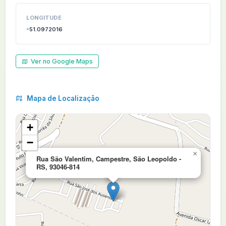
LONGITUDE
-51.0972016
Ver no Google Maps
Mapa de Localização
+
−
×
Rua São Valentim, Campestre, São Leopoldo -
RS, 93046-814