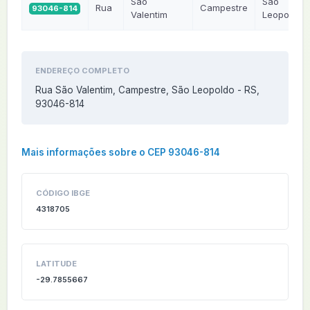
São
São
Rua
Campestre
93046-814
Valentim
Leopoldo
ENDEREÇO COMPLETO
Rua São Valentim, Campestre, São Leopoldo - RS,
93046-814
Mais informações sobre o CEP 93046-814
CÓDIGO IBGE
4318705
LATITUDE
-29.7855667