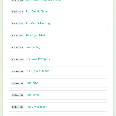
Rua Tarcílio Nunes
93044-130
Rua Onir Schardong
93044-135
Rua Olga Uebel
93044-190
Rua Santiago
93044-200
Rua Nova Petrópolis
93044-210
Rua Djalmo Stumpf
93044-215
Rua Imbe
93044-220
Rua Torres
93044-230
Rua Erwin Bomm
93044-234