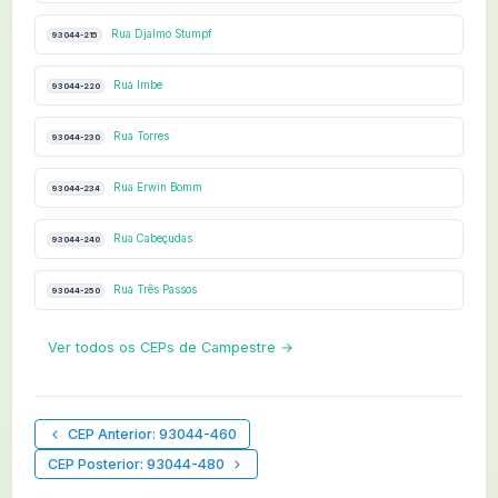
Rua Djalmo Stumpf
93044-215
Rua Imbe
93044-220
Rua Torres
93044-230
Rua Erwin Bomm
93044-234
Rua Cabeçudas
93044-240
Rua Três Passos
93044-250
Ver todos os CEPs de Campestre →
CEP Anterior: 93044-460
CEP Posterior: 93044-480