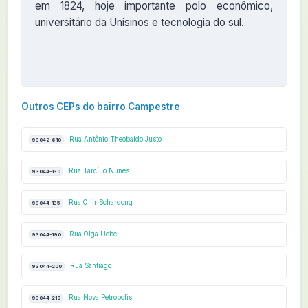
em 1824, hoje importante polo econômico,
universitário da Unisinos e tecnologia do sul.
Outros CEPs do bairro Campestre
Rua Antônio Theobaldo Justo
93042-610
Rua Tarcílio Nunes
93044-130
Rua Onir Schardong
93044-135
Rua Olga Uebel
93044-190
Rua Santiago
93044-200
Rua Nova Petrópolis
93044-210