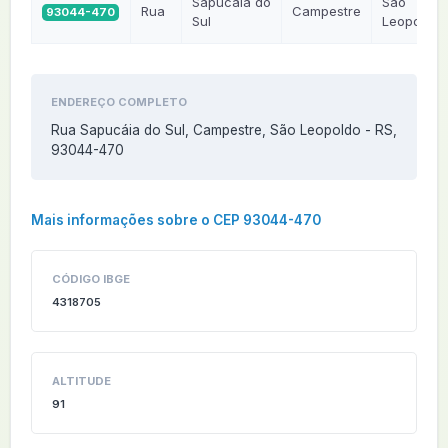
Sapucáia do
São
Rua
Campestre
93044-470
Sul
Leopoldo
ENDEREÇO COMPLETO
Rua Sapucáia do Sul, Campestre, São Leopoldo - RS,
93044-470
Mais informações sobre o CEP 93044-470
CÓDIGO IBGE
4318705
ALTITUDE
91