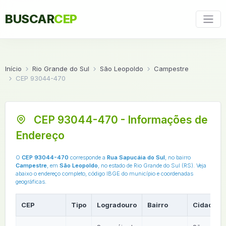
BUSCAR
CEP
Início
Rio Grande do Sul
São Leopoldo
Campestre
CEP 93044-470
CEP 93044-470 - Informações de
Endereço
O
CEP 93044-470
corresponde a
Rua Sapucáia do Sul
, no bairro
Campestre
, em
São Leopoldo
, no estado de Rio Grande do Sul (RS). Veja
abaixo o endereço completo, código IBGE do município e coordenadas
geográficas.
CEP
Tipo
Logradouro
Bairro
Cidade