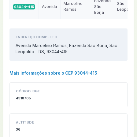
Fazenda
Marcelino
São
Avenida
São
93044-415
Ramos
Leopoldo
Borja
ENDEREÇO COMPLETO
Avenida Marcelino Ramos, Fazenda São Borja, São
Leopoldo - RS, 93044-415
Mais informações sobre o CEP 93044-415
CÓDIGO IBGE
4318705
ALTITUDE
36