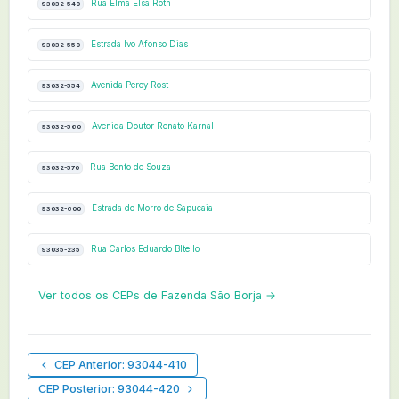
Rua Elma Elsa Roth
93032-540
Estrada Ivo Afonso Dias
93032-550
Avenida Percy Rost
93032-554
Avenida Doutor Renato Karnal
93032-560
Rua Bento de Souza
93032-570
Estrada do Morro de Sapucaia
93032-600
Rua Carlos Eduardo BItello
93035-235
Ver todos os CEPs de Fazenda São Borja →
CEP Anterior: 93044-410
CEP Posterior: 93044-420