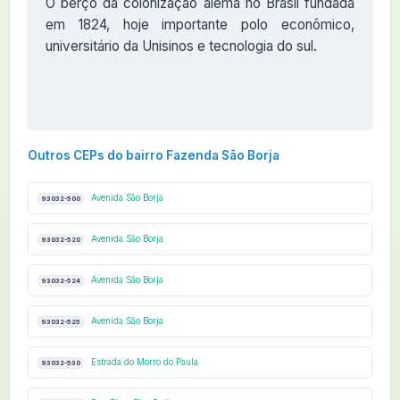
O berço da colonização alemã no Brasil fundada
em 1824, hoje importante polo econômico,
universitário da Unisinos e tecnologia do sul.
Outros CEPs do bairro Fazenda São Borja
Avenida São Borja
93032-500
Avenida São Borja
93032-520
Avenida São Borja
93032-524
Avenida São Borja
93032-525
Estrada do Morro do Paula
93032-530