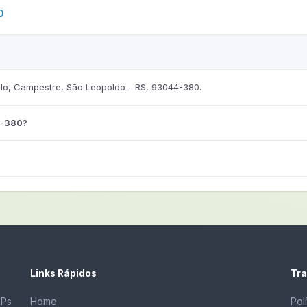
0
o, Campestre, São Leopoldo - RS, 93044-380.
4-380?
Links Rápidos
Tra
EPs
Home
Pol