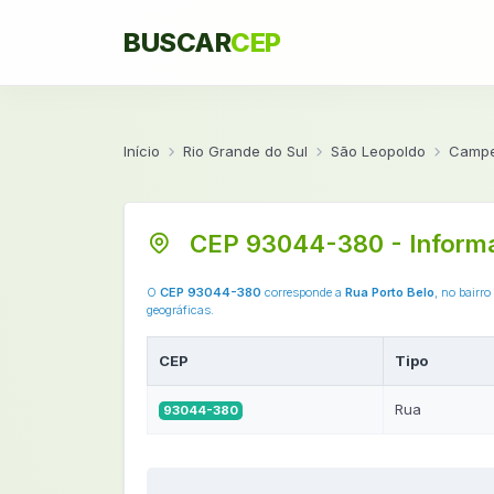
BUSCAR
CEP
Início
Rio Grande do Sul
São Leopoldo
Campe
CEP 93044-380 - Inform
O
CEP 93044-380
corresponde a
Rua Porto Belo
, no bairro
geográficas.
CEP
Tipo
Rua
93044-380