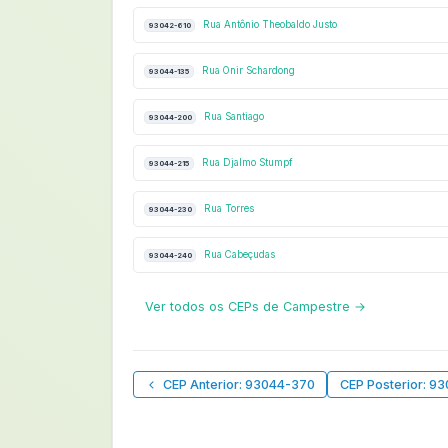
Rua Antônio Theobaldo Justo
93042-610
Rua Onir Schardong
93044-135
Rua Santiago
93044-200
Rua Djalmo Stumpf
93044-215
Rua Torres
93044-230
Rua Cabeçudas
93044-240
Ver todos os CEPs de Campestre →
CEP Anterior: 93044-370
CEP Posterior: 9