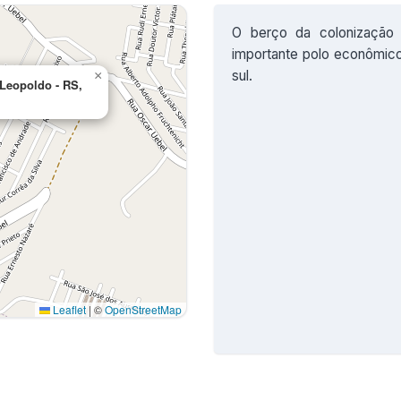
O berço da colonização 
importante polo econômico,
sul.
×
Leopoldo - RS,
Leaflet
|
©
OpenStreetMap