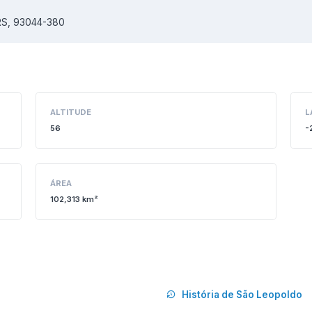
 RS, 93044-380
ALTITUDE
L
56
-
ÁREA
102,313 km²
História de São Leopoldo