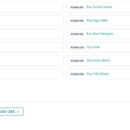
Rua Tarcílio Nunes
93044-130
Rua Olga Uebel
93044-190
Rua Nova Petrópolis
93044-210
Rua Imbe
93044-220
Rua Erwin Bomm
93044-234
Rua Três Passos
93044-250
3044-385