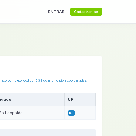
ENTRAR
Cadastrar-se
dereço completo, código IBGE do município e coordenadas
idade
UF
ão Leopoldo
RS