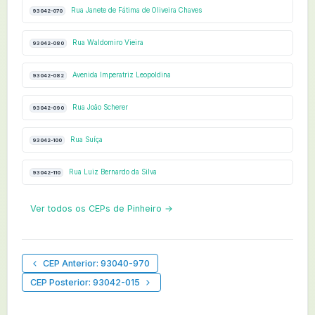
Rua Janete de Fátima de Oliveira Chaves
93042-070
Rua Waldomiro Vieira
93042-080
Avenida Imperatriz Leopoldina
93042-082
Rua João Scherer
93042-090
Rua Suíça
93042-100
Rua Luiz Bernardo da Silva
93042-110
Ver todos os CEPs de Pinheiro →
CEP Anterior: 93040-970
CEP Posterior: 93042-015