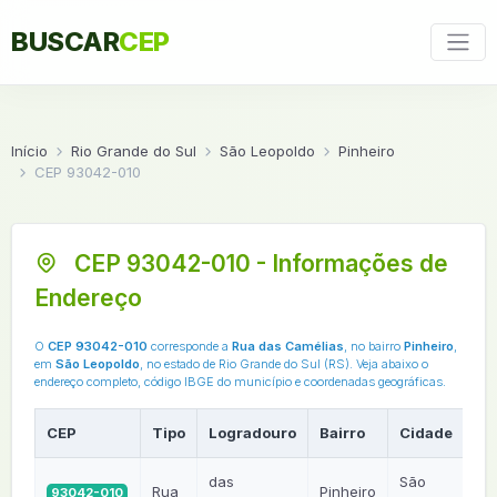
BUSCAR
CEP
Início
Rio Grande do Sul
São Leopoldo
Pinheiro
CEP 93042-010
CEP 93042-010 - Informações de
Endereço
O
CEP 93042-010
corresponde a
Rua das Camélias
, no bairro
Pinheiro
,
em
São Leopoldo
, no estado de Rio Grande do Sul (RS). Veja abaixo o
endereço completo, código IBGE do município e coordenadas geográficas.
CEP
Tipo
Logradouro
Bairro
Cidade
U
das
São
Rua
Pinheiro
93042-010