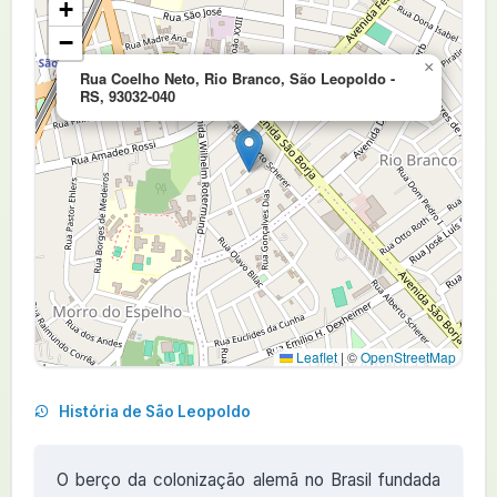
+
−
×
Rua Coelho Neto, Rio Branco, São Leopoldo -
RS, 93032-040
Leaflet
|
©
OpenStreetMap
História de São Leopoldo
O berço da colonização alemã no Brasil fundada