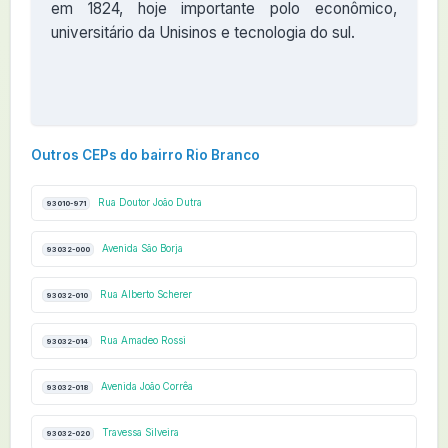
em 1824, hoje importante polo econômico,
universitário da Unisinos e tecnologia do sul.
Outros CEPs do bairro Rio Branco
Rua Doutor João Dutra
93010-971
Avenida São Borja
93032-000
Rua Alberto Scherer
93032-010
Rua Amadeo Rossi
93032-014
Avenida João Corrêa
93032-018
Travessa Silveira
93032-020