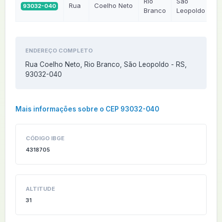
Rio
São
Rua
Coelho Neto
93032-040
R
Branco
Leopoldo
ENDEREÇO COMPLETO
Rua Coelho Neto, Rio Branco, São Leopoldo - RS,
93032-040
Mais informações sobre o CEP 93032-040
CÓDIGO IBGE
4318705
ALTITUDE
31