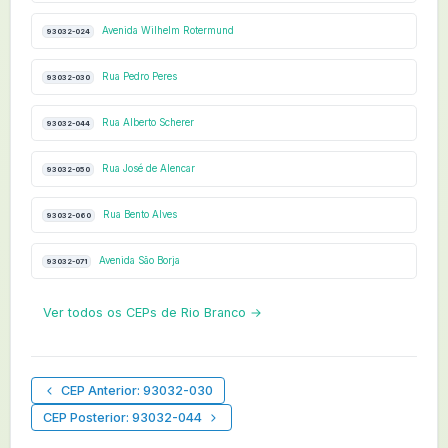
Avenida Wilhelm Rotermund
93032-024
Rua Pedro Peres
93032-030
Rua Alberto Scherer
93032-044
Rua José de Alencar
93032-050
Rua Bento Alves
93032-060
Avenida São Borja
93032-071
Ver todos os CEPs de Rio Branco →
CEP Anterior: 93032-030
CEP Posterior: 93032-044