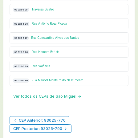
Travessa Quatro
93025-525
Rua Antônio Rosa Picada
93025-526
Rua Constantino Alves dos Santos
93025-527
Rua Homero Batista
93025-528
Rua Valência
93025-529
Rua Manoel Monteiro do Nascimento
93025-530
Ver todos os CEPs de São Miguel →
CEP Anterior: 93025-770
CEP Posterior: 93025-790