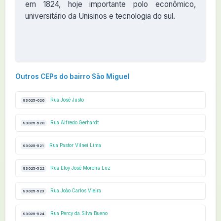
em 1824, hoje importante polo econômico,
universitário da Unisinos e tecnologia do sul.
Outros CEPs do bairro São Miguel
Rua José Justo
93025-020
Rua Alfredo Gerhardt
93025-520
Rua Pastor Vilnei Lima
93025-521
Rua Eloy José Moreira Luz
93025-522
Rua João Carlos Vieira
93025-523
Rua Percy da Silva Bueno
93025-524