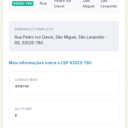
Pedro Ivo
São
São
Rua
93025-780
R
Davot
Miguel
Leopoldo
ENDEREÇO COMPLETO
Rua Pedro Ivo Davot, São Miguel, São Leopoldo -
RS, 93025-780
Mais informações sobre o CEP 93025-780
CÓDIGO IBGE
4318705
ALTITUDE
8