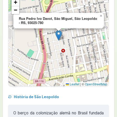
+
−
×
Rua Pedro Ivo Davot, São Miguel, São Leopoldo
- RS, 93025-780
Leaflet
|
©
OpenStreetMap
História de São Leopoldo
O berço da colonização alemã no Brasil fundada