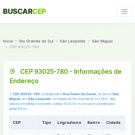
BUSCAR
CEP
Início
Rio Grande do Sul
São Leopoldo
São Miguel
CEP 93025-780
CEP 93025-780 - Informações de
Endereço
O
CEP 93025-780
corresponde a
Rua Pedro Ivo Davot
, no bairro
São
Miguel
, em
São Leopoldo
, no estado de Rio Grande do Sul (RS). Veja
abaixo o endereço completo, código IBGE do município e coordenadas
geográficas.
CEP
Tipo
Logradouro
Bairro
Cidade
U