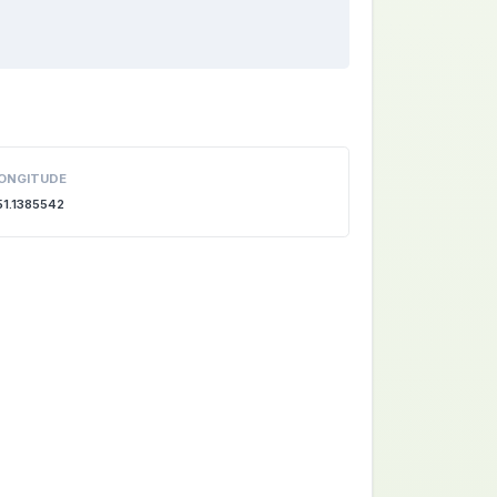
ONGITUDE
51.1385542