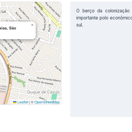
O berço da colonização 
importante polo econômico,
sul.
×
xias, São
Leaflet
|
©
OpenStreetMap