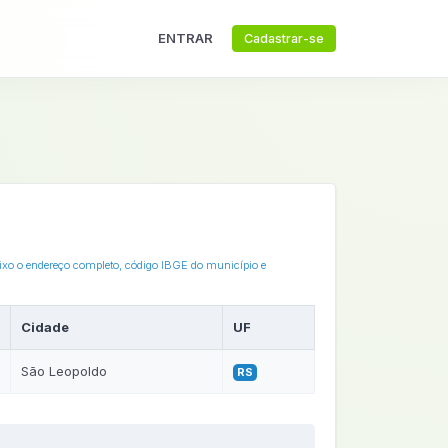
ENTRAR
Cadastrar-se
aixo o endereço completo, código IBGE do município e
Cidade
UF
São Leopoldo
RS