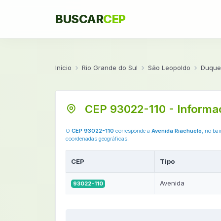
BUSCAR
CEP
Início
Rio Grande do Sul
São Leopoldo
Duque
CEP 93022-110 - Informa
O
CEP 93022-110
corresponde a
Avenida Riachuelo
, no ba
coordenadas geográficas.
CEP
Tipo
Avenida
93022-110