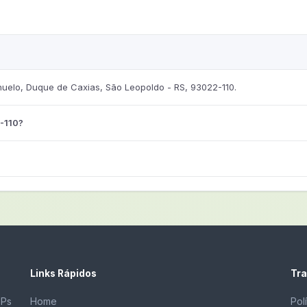
uelo, Duque de Caxias, São Leopoldo - RS, 93022-110.
-110?
Links Rápidos
Tra
EPs
Home
Pol