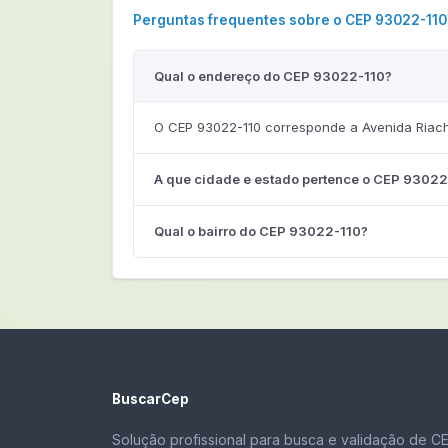
Perguntas frequentes sobre o CEP 93022-110
Qual o endereço do CEP 93022-110?
O CEP 93022-110 corresponde a Avenida Riach
A que cidade e estado pertence o CEP 93022
Qual o bairro do CEP 93022-110?
BuscarCep
Solução profissional para busca e validação de C