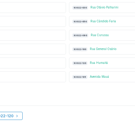
Rua Otávio Palharini
93022-030
Rua Cândido Faria
93022-050
Rua Curussu
93022-080
Rua General Osório
93022-100
Rua Humaitá
93022-120
Avenida Mauá
93022-135
022-120