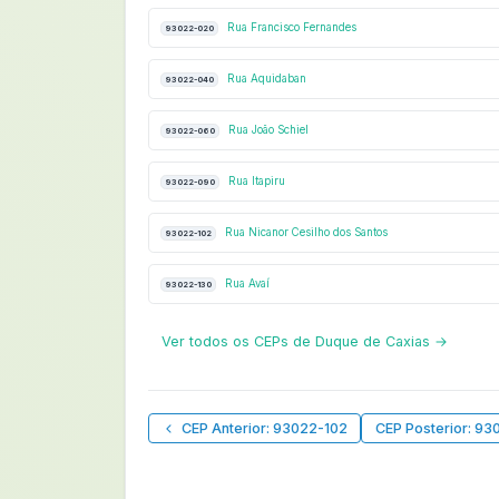
Rua Francisco Fernandes
93022-020
Rua Aquidaban
93022-040
Rua João Schiel
93022-060
Rua Itapiru
93022-090
Rua Nicanor Cesilho dos Santos
93022-102
Rua Avaí
93022-130
Ver todos os CEPs de Duque de Caxias →
CEP Anterior: 93022-102
CEP Posterior: 93