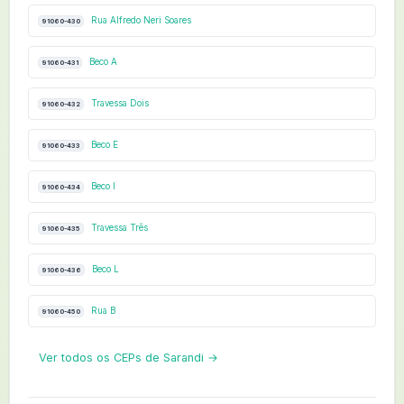
Rua Alfredo Neri Soares
91060-430
Beco A
91060-431
Travessa Dois
91060-432
Beco E
91060-433
Beco I
91060-434
Travessa Três
91060-435
Beco L
91060-436
Rua B
91060-450
Ver todos os CEPs de Sarandi →