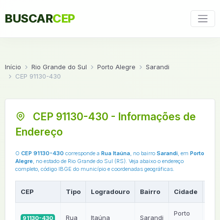
BUSCAR
CEP
Início
Rio Grande do Sul
Porto Alegre
Sarandi
CEP 91130-430
CEP 91130-430 - Informações de
Endereço
O
CEP 91130-430
corresponde a
Rua Itaúna
, no bairro
Sarandi
, em
Porto
Alegre
, no estado de Rio Grande do Sul (RS). Veja abaixo o endereço
completo, código IBGE do município e coordenadas geográficas.
CEP
Tipo
Logradouro
Bairro
Cidade
UF
Porto
Rua
Itaúna
Sarandi
91130-430
RS