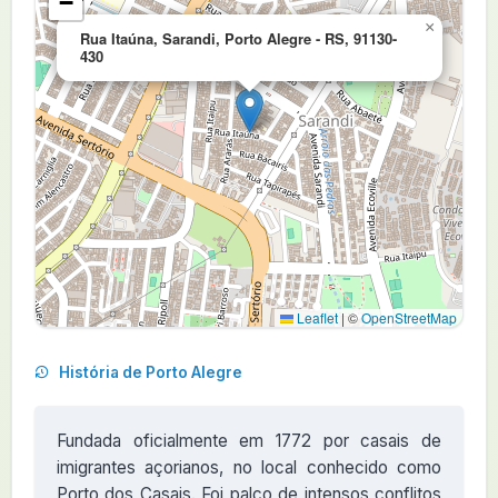
−
×
Rua Itaúna, Sarandi, Porto Alegre - RS, 91130-
430
Leaflet
|
©
OpenStreetMap
História de Porto Alegre
Fundada oficialmente em 1772 por casais de
imigrantes açorianos, no local conhecido como
Porto dos Casais. Foi palco de intensos conflitos