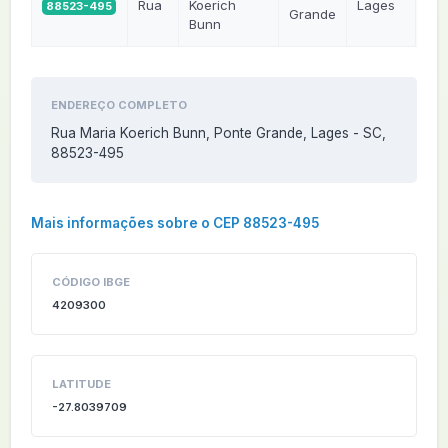
Rua
Koerich
Lages
88523-495
SC
Grande
Bunn
ENDEREÇO COMPLETO
Rua Maria Koerich Bunn, Ponte Grande, Lages - SC,
88523-495
Mais informações sobre o CEP 88523-495
CÓDIGO IBGE
4209300
LATITUDE
-27.8039709