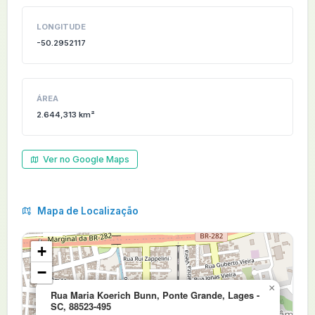
LONGITUDE
-50.2952117
ÁREA
2.644,313 km²
Ver no Google Maps
Mapa de Localização
+
−
×
Rua Maria Koerich Bunn, Ponte Grande, Lages -
SC, 88523-495