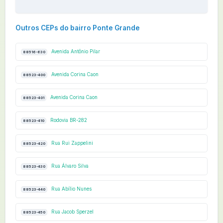
Outros CEPs do bairro Ponte Grande
Avenida Antônio Pilar
88516-630
Avenida Corina Caon
88523-400
Avenida Corina Caon
88523-401
Rodovia BR-282
88523-410
Rua Rui Zappelini
88523-420
Rua Álvaro Silva
88523-430
Rua Abílio Nunes
88523-440
Rua Jacob Sperzel
88523-450