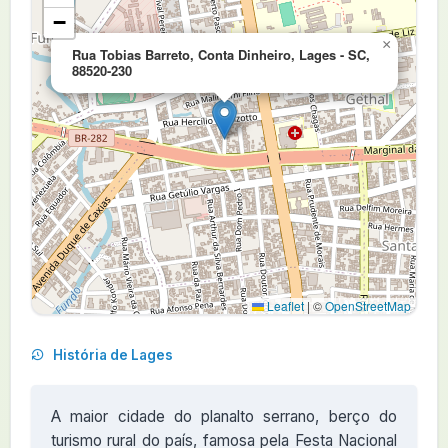
−
×
Rua Tobias Barreto, Conta Dinheiro, Lages - SC,
88520-230
Leaflet
|
©
OpenStreetMap
História de Lages
A maior cidade do planalto serrano, berço do
turismo rural do país, famosa pela Festa Nacional