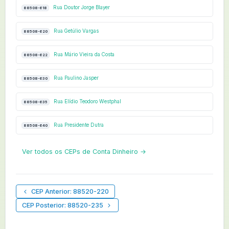
Rua Doutor Jorge Blayer
88508-618
Rua Getúlio Vargas
88508-620
Rua Mário Vieira da Costa
88508-622
Rua Paulino Jasper
88508-630
Rua Elídio Teodoro Westphal
88508-635
Rua Presidente Dutra
88508-640
Ver todos os CEPs de Conta Dinheiro →
CEP Anterior: 88520-220
CEP Posterior: 88520-235