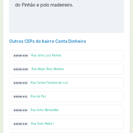
do Pinhão e polo madeireiro.
Outros CEPs do bairro Conta Dinheiro
Rua Jairo Luiz Ramos
88508-604
Rua Major Braz Moreira
88508-606
Rua Carlos Flaviano da Luz
88508-610
Rua da Paz
88508-612
Rua Artur Bernardes
88508-614
Rua Dom Pedro I
88508-616