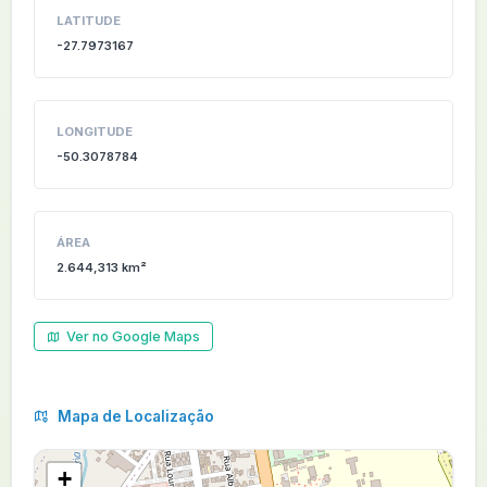
LATITUDE
-27.7973167
LONGITUDE
-50.3078784
ÁREA
2.644,313 km²
Ver no Google Maps
Mapa de Localização
+