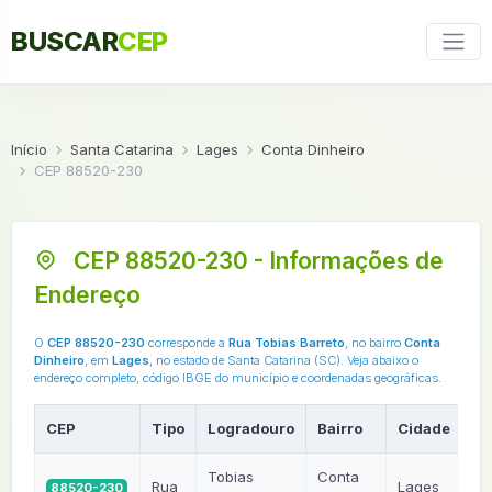
BUSCAR
CEP
Início
Santa Catarina
Lages
Conta Dinheiro
CEP 88520-230
CEP 88520-230 - Informações de
Endereço
O
CEP 88520-230
corresponde a
Rua Tobias Barreto
, no bairro
Conta
Dinheiro
, em
Lages
, no estado de Santa Catarina (SC). Veja abaixo o
endereço completo, código IBGE do município e coordenadas geográficas.
CEP
Tipo
Logradouro
Bairro
Cidade
U
Tobias
Conta
Rua
Lages
88520-230
S