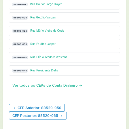
Rua Doutor Jorge Blayer
88508-618
Rua Getúlio Vargas
88508-620
Rua Mário Vieira da Costa
88508-622
Rua Paulino Jasper
88508-630
Rua Elídio Teodoro Westphal
88508-635
Rua Presidente Dutra
88508-640
Ver todos os CEPs de Conta Dinheiro →
CEP Anterior: 88520-050
CEP Posterior: 88520-065