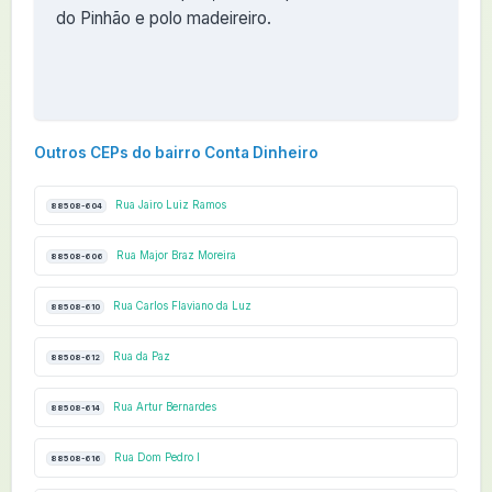
do Pinhão e polo madeireiro.
Outros CEPs do bairro Conta Dinheiro
Rua Jairo Luiz Ramos
88508-604
Rua Major Braz Moreira
88508-606
Rua Carlos Flaviano da Luz
88508-610
Rua da Paz
88508-612
Rua Artur Bernardes
88508-614
Rua Dom Pedro I
88508-616