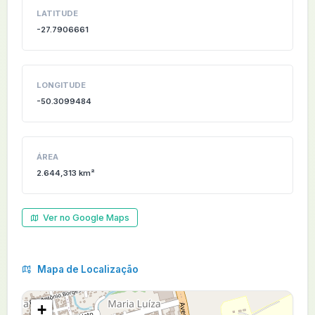
LATITUDE
-27.7906661
LONGITUDE
-50.3099484
ÁREA
2.644,313 km²
Ver no Google Maps
Mapa de Localização
+