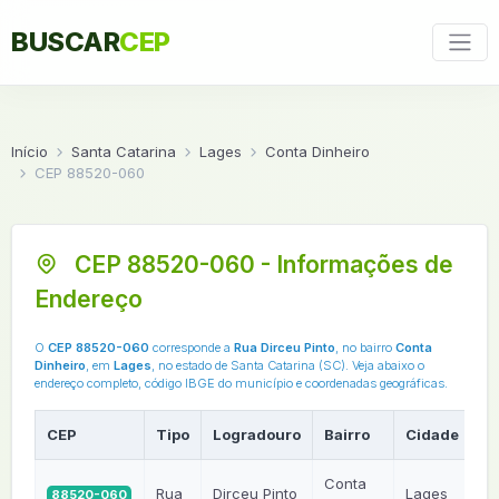
BUSCAR
CEP
Início
Santa Catarina
Lages
Conta Dinheiro
CEP 88520-060
CEP 88520-060 - Informações de
Endereço
O
CEP 88520-060
corresponde a
Rua Dirceu Pinto
, no bairro
Conta
Dinheiro
, em
Lages
, no estado de Santa Catarina (SC). Veja abaixo o
endereço completo, código IBGE do município e coordenadas geográficas.
CEP
Tipo
Logradouro
Bairro
Cidade
U
Conta
Rua
Dirceu Pinto
Lages
88520-060
S