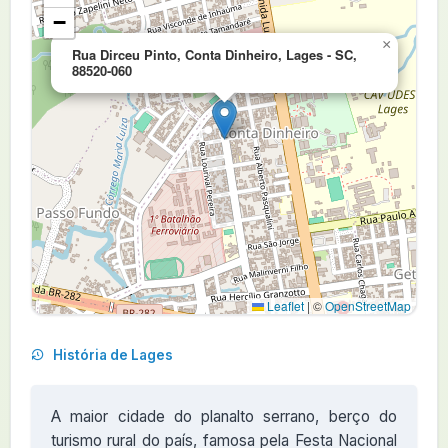
−
×
Rua Dirceu Pinto, Conta Dinheiro, Lages - SC,
88520-060
Leaflet
|
©
OpenStreetMap
História de Lages
A maior cidade do planalto serrano, berço do
turismo rural do país, famosa pela Festa Nacional