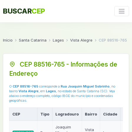
BUSCAR
CEP
Início
Santa Catarina
Lages
Vista Alegre
CEP 88516-765
CEP 88516-765 - Informações de
Endereço
O
CEP 88516-765
corresponde a
Rua Joaquim Miguel Sobrinho
, no
bairro
Vista Alegre
, em
Lages
, no estado de Santa Catarina (SC). Veja
abaixo o endereço completo, código IBGE do município e coordenadas
geográficas.
CEP
Tipo
Logradouro
Bairro
Cidade
UF
Joaquim
Vista