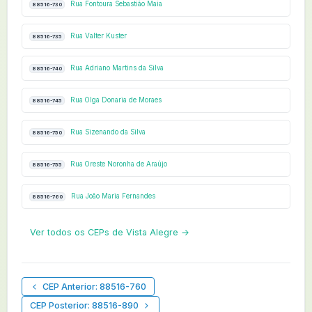
Rua Fontoura Sebastião Maia
88516-730
Rua Valter Kuster
88516-735
Rua Adriano Martins da Silva
88516-740
Rua Olga Donaria de Moraes
88516-745
Rua Sizenando da Silva
88516-750
Rua Oreste Noronha de Araújo
88516-755
Rua João Maria Fernandes
88516-760
Ver todos os CEPs de Vista Alegre →
CEP Anterior: 88516-760
CEP Posterior: 88516-890