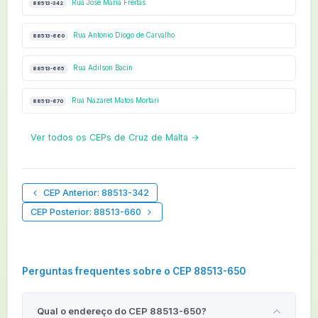
Rua José Maria Freitas
88513-342
Rua Antonio Diogo de Carvalho
88513-660
Rua Adilson Bacin
88513-665
Rua Nazaret Matos Mortari
88513-670
Ver todos os CEPs de Cruz de Malta →
CEP Anterior: 88513-342
CEP Posterior: 88513-660
Perguntas frequentes sobre o CEP 88513-650
Qual o endereço do CEP 88513-650?