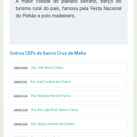
A maior cidade do planalto serrano, berço do
turismo rural do país, famosa pela Festa Nacional
do Pinhão e polo madeireiro.
Outros CEPs do bairro Cruz de Malta
Rua José Maria Freitas
88512-465
Rua José Cardoso de Oliveira
88513-310
Rua Natalício Paes de Farias
88513-320
Rua Rua João Rudi Pereira Cabral
88513-328
Rua Sérgio Antunes de Oliveira
88513-340