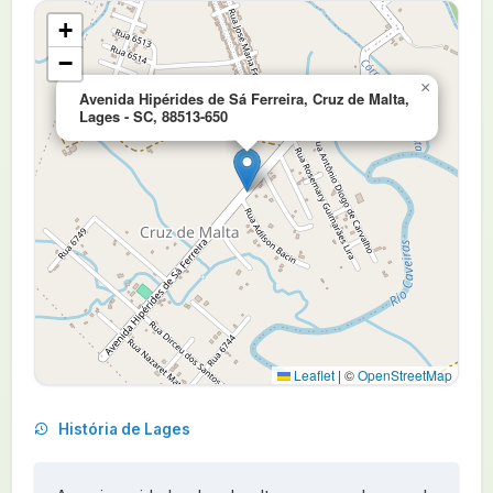
+
−
×
Avenida Hipérides de Sá Ferreira, Cruz de Malta,
Lages - SC, 88513-650
Leaflet
|
©
OpenStreetMap
História de Lages