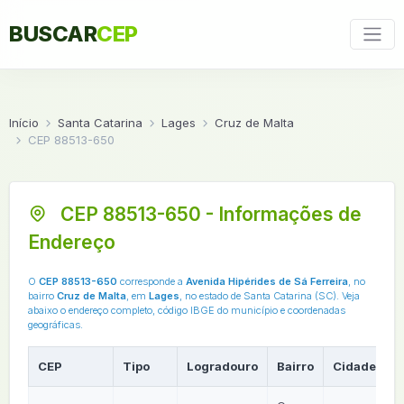
BUSCAR
CEP
Início
Santa Catarina
Lages
Cruz de Malta
CEP 88513-650
CEP 88513-650 - Informações de
Endereço
O
CEP 88513-650
corresponde a
Avenida Hipérides de Sá Ferreira
, no
bairro
Cruz de Malta
, em
Lages
, no estado de Santa Catarina (SC). Veja
abaixo o endereço completo, código IBGE do município e coordenadas
geográficas.
CEP
Tipo
Logradouro
Bairro
Cidade
U