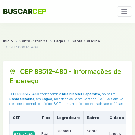
BUSCAR
CEP
Início
Santa Catarina
Lages
Santa Catarina
CEP 88512-480
CEP 88512-480 - Informações de
Endereço
O
CEP 88512-480
corresponde a
Rua Nicolau Copérnico
, no bairro
Santa Catarina
, em
Lages
, no estado de Santa Catarina (SC). Veja abaixo
o endereço completo, código IBGE do município e coordenadas geográficas.
CEP
Tipo
Logradouro
Bairro
Cidade
U
Nicolau
Santa
Rua
Lages
88512-480
S