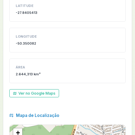
LATITUDE
-27.8405413
LONGITUDE
-50.350082
ÁREA
2.644,313 km²
Ver no Google Maps
Mapa de Localização
+