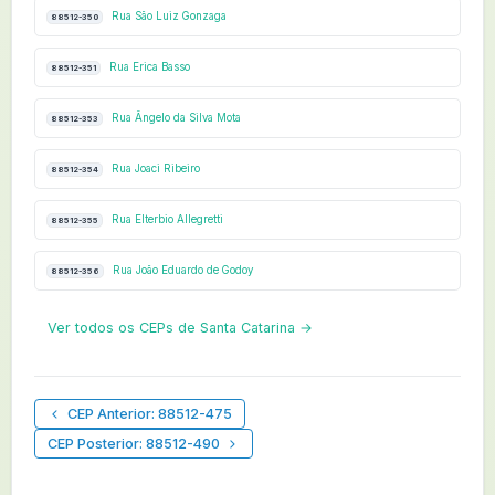
Rua São Luiz Gonzaga
88512-350
Rua Erica Basso
88512-351
Rua Ângelo da Silva Mota
88512-353
Rua Joaci Ribeiro
88512-354
Rua Elterbio Allegretti
88512-355
Rua João Eduardo de Godoy
88512-356
Ver todos os CEPs de Santa Catarina →
CEP Anterior: 88512-475
CEP Posterior: 88512-490