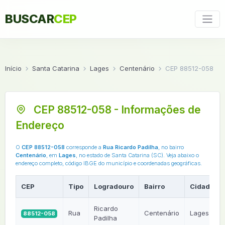
BUSCAR
CEP
Início
Santa Catarina
Lages
Centenário
CEP 88512-058
CEP 88512-058 - Informações de
Endereço
O
CEP 88512-058
corresponde a
Rua Ricardo Padilha
, no bairro
Centenário
, em
Lages
, no estado de Santa Catarina (SC). Veja abaixo o
endereço completo, código IBGE do município e coordenadas geográficas.
CEP
Tipo
Logradouro
Bairro
Cidade
Ricardo
Rua
Centenário
Lages
88512-058
Padilha