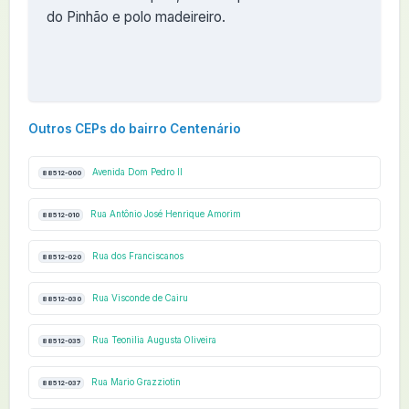
do Pinhão e polo madeireiro.
Outros CEPs do bairro Centenário
Avenida Dom Pedro II
88512-000
Rua Antônio José Henrique Amorim
88512-010
Rua dos Franciscanos
88512-020
Rua Visconde de Cairu
88512-030
Rua Teonilia Augusta Oliveira
88512-035
Rua Mario Grazziotin
88512-037