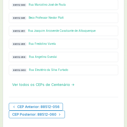
Rua Marcolino José de Paula
88512-040
Beco Professor Nestor Platt
88512-045
Rua Joaquim Arcoverde Cavalcante de Albuquerque
88512-051
Rua Fredolino Varela
88512-055
Rua Angelina Gueslai
88512-056
Rua Eleutério da Silva Furtado
88512-060
Ver todos os CEPs de Centenário →
CEP Anterior: 88512-056
CEP Posterior: 88512-060