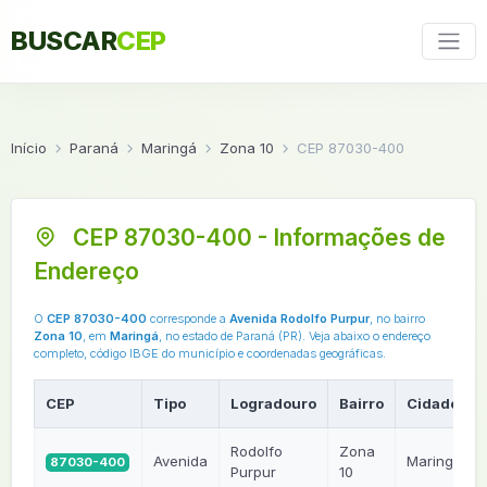
BUSCAR
CEP
Início
Paraná
Maringá
Zona 10
CEP 87030-400
CEP 87030-400 - Informações de
Endereço
O
CEP 87030-400
corresponde a
Avenida Rodolfo Purpur
, no bairro
Zona 10
, em
Maringá
, no estado de Paraná (PR). Veja abaixo o endereço
completo, código IBGE do município e coordenadas geográficas.
CEP
Tipo
Logradouro
Bairro
Cidade
Rodolfo
Zona
Avenida
Maringá
87030-400
Purpur
10