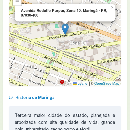
−
×
Avenida Rodolfo Purpur, Zona 10, Maringá - PR,
87030-400
Leaflet
|
©
OpenStreetMap
História de Maringá
Terceira maior cidade do estado, planejada e
arborizada com alta qualidade de vida, grande
polo universitário, tecnológico e têxtil.