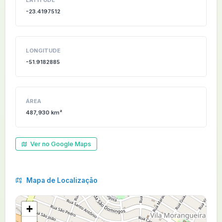
LATITUDE
-23.4197512
LONGITUDE
-51.9182885
ÁREA
487,930 km²
Ver no Google Maps
Mapa de Localização
+