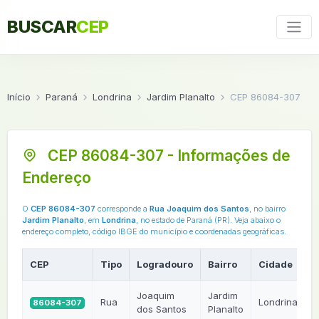
BUSCAR
CEP
Início
Paraná
Londrina
Jardim Planalto
CEP 86084-307
CEP 86084-307 - Informações de
Endereço
O
CEP 86084-307
corresponde a
Rua Joaquim dos Santos
, no bairro
Jardim Planalto
, em
Londrina
, no estado de Paraná (PR). Veja abaixo o
endereço completo, código IBGE do município e coordenadas geográficas.
CEP
Tipo
Logradouro
Bairro
Cidade
U
Joaquim
Jardim
Rua
Londrina
86084-307
dos Santos
Planalto