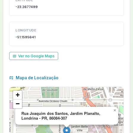
LATITUDE
-23.2677499
LONGITUDE
-51.1595641
Ver no Google Maps
Mapa de Localização
+
−
×
Rua Joaquim dos Santos, Jardim Planalto,
Londrina - PR, 86084-307