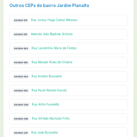
Outros CEPs do bairro Jardim Planalto
Rua Juracy Huga Cabral Messias
86084-170
Avenida João Baptista Schiavo
86084-175
Rua Laurentina Maria de Freitas
86084-180
Rua Manoel Alves de Oliveira
86084-185
Rua Amélio Buranello
86084-190
Rua Paulo Renato Giarola
86084-195
Rua Atílio Favoretto
86084-200
Rua Alfredo Maricato Filho
86084-205
Rua José Buranello
86084-210