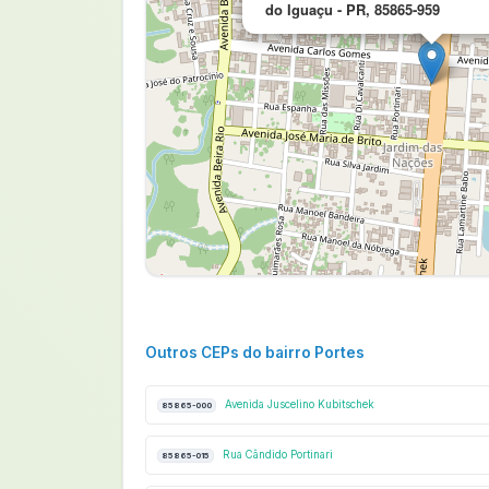
do Iguaçu - PR, 85865-959
Outros CEPs do bairro Portes
Avenida Juscelino Kubitschek
85865-000
Rua Cândido Portinari
85865-015