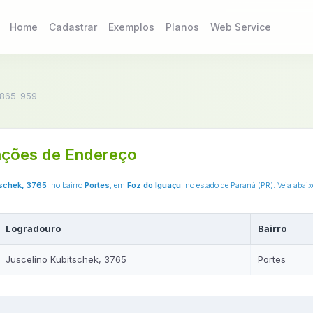
Home
Cadastrar
Exemplos
Planos
Web Service
865-959
ções de Endereço
tschek, 3765
, no bairro
Portes
, em
Foz do Iguaçu
, no estado de Paraná (PR). Veja aba
Logradouro
Bairro
Juscelino Kubitschek, 3765
Portes