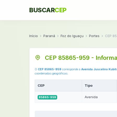
BUSCAR
CEP
Início
Paraná
Foz do Iguaçu
Portes
CEP 85
CEP 85865-959 - Informa
O
CEP 85865-959
corresponde a
Avenida Juscelino Kubi
coordenadas geográficas.
CEP
Tipo
Avenida
85865-959