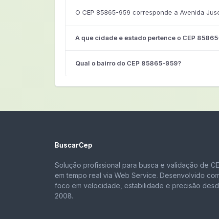
O CEP 85865-959 corresponde a Avenida Jusce
A que cidade e estado pertence o CEP 8586
Qual o bairro do CEP 85865-959?
BuscarCep
Solução profissional para busca e validação de C
em tempo real via Web Service. Desenvolvido co
foco em velocidade, estabilidade e precisão des
2008.