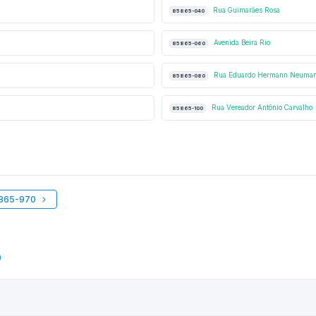
Rua Guimarães Rosa
85865-040
Avenida Beira Rio
85865-060
Rua Eduardo Hermann Neuma
85865-080
Rua Vereador Antônio Carvalho
85865-100
5865-970
9