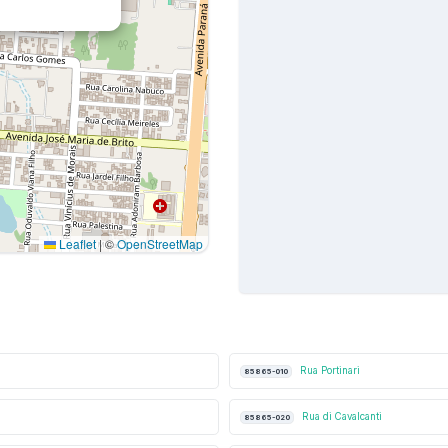
Leaflet
|
©
OpenStreetMap
Rua Portinari
85865-010
Rua di Cavalcanti
85865-020