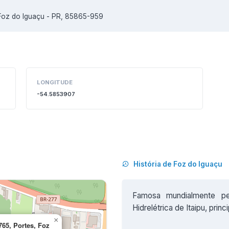
 Foz do Iguaçu - PR, 85865-959
LONGITUDE
-54.5853907
História de Foz do Iguaçu
Famosa mundialmente pe
Hidrelétrica de Itaipu, princ
×
65, Portes, Foz