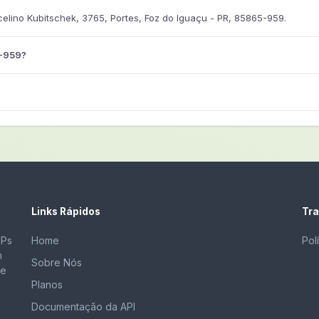
lino Kubitschek, 3765, Portes, Foz do Iguaçu - PR, 85865-959.
5-959?
Links Rápidos
Tra
EPs
Home
Pol
m
Sobre Nós
de
Planos
Documentação da API