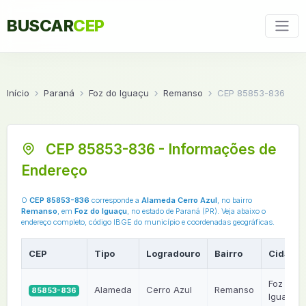
BUSCAR
CEP
Início
Paraná
Foz do Iguaçu
Remanso
CEP 85853-836
CEP 85853-836 - Informações de
Endereço
O
CEP 85853-836
corresponde a
Alameda Cerro Azul
, no bairro
Remanso
, em
Foz do Iguaçu
, no estado de Paraná (PR). Veja abaixo o
endereço completo, código IBGE do município e coordenadas geográficas.
CEP
Tipo
Logradouro
Bairro
Cidade
Foz do
Alameda
Cerro Azul
Remanso
85853-836
Iguaçu