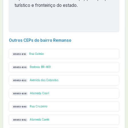
turístico e fronteiriço do estado.
Outros CEPs do bairro Remanso
Rua Galeão
85853-810
Rodovia BR-469
85853-830
Avenida das Cataratas
85853-832
Alameda Coarí
85853-838
Rua Cruzeiro
85853-840
Alameda Caeté
85853-842