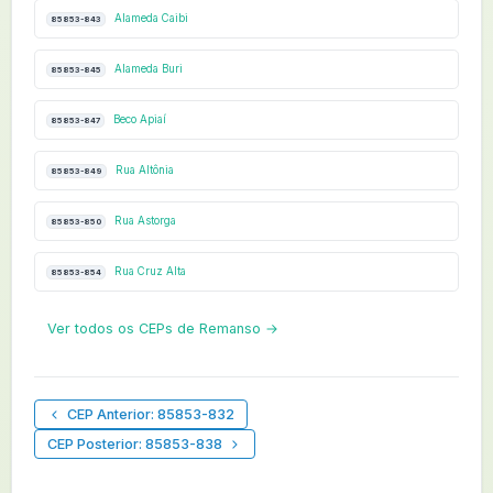
Alameda Caibi
85853-843
Alameda Buri
85853-845
Beco Apiaí
85853-847
Rua Altônia
85853-849
Rua Astorga
85853-850
Rua Cruz Alta
85853-854
Ver todos os CEPs de Remanso →
CEP Anterior: 85853-832
CEP Posterior: 85853-838