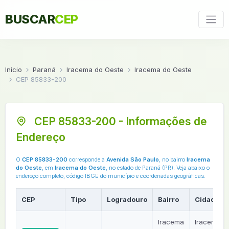
BUSCAR
CEP
Início
Paraná
Iracema do Oeste
Iracema do Oeste
CEP 85833-200
CEP 85833-200 - Informações de
Endereço
O
CEP 85833-200
corresponde a
Avenida São Paulo
, no bairro
Iracema
do Oeste
, em
Iracema do Oeste
, no estado de Paraná (PR). Veja abaixo o
endereço completo, código IBGE do município e coordenadas geográficas.
CEP
Tipo
Logradouro
Bairro
Cidade
Iracema
Iracema