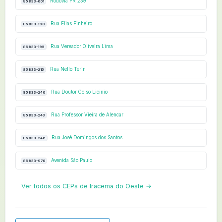
Rodovia PR 239
85833-001
Rua Elias Pinheiro
85833-190
Rua Vereador Oliveira Lima
85833-195
Rua Nello Terin
85833-215
Rua Doutor Celso Licinio
85833-240
Rua Professor Vieira de Alencar
85833-243
Rua José Domingos dos Santos
85833-246
Avenida São Paulo
85833-970
Ver todos os CEPs de Iracema do Oeste →