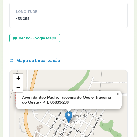
LONGITUDE
-53.355
Ver no Google Maps
Mapa de Localização
+
−
×
Avenida São Paulo, Iracema do Oeste, Iracema
do Oeste - PR, 85833-200