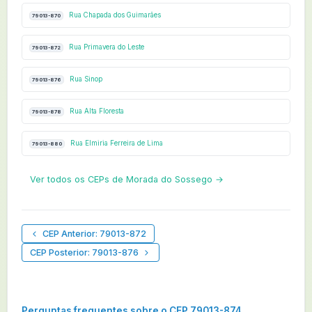
Rua Chapada dos Guimarães
79013-870
Rua Primavera do Leste
79013-872
Rua Sinop
79013-876
Rua Alta Floresta
79013-878
Rua Elmiria Ferreira de Lima
79013-880
Ver todos os CEPs de Morada do Sossego →
CEP Anterior: 79013-872
CEP Posterior: 79013-876
Perguntas frequentes sobre o CEP 79013-874