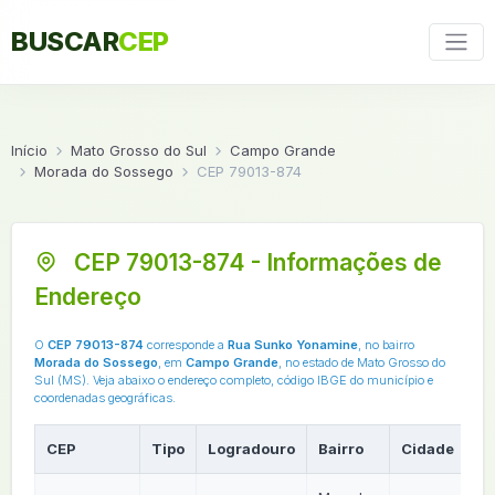
BUSCAR
CEP
Início
Mato Grosso do Sul
Campo Grande
Morada do Sossego
CEP 79013-874
CEP 79013-874 - Informações de
Endereço
O
CEP 79013-874
corresponde a
Rua Sunko Yonamine
, no bairro
Morada do Sossego
, em
Campo Grande
, no estado de Mato Grosso do
Sul (MS). Veja abaixo o endereço completo, código IBGE do município e
coordenadas geográficas.
CEP
Tipo
Logradouro
Bairro
Cidade
U