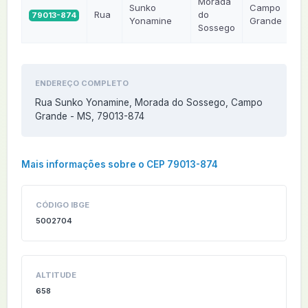
Morada
Sunko
Campo
Rua
do
79013-874
M
Yonamine
Grande
Sossego
ENDEREÇO COMPLETO
Rua Sunko Yonamine, Morada do Sossego, Campo
Grande - MS, 79013-874
Mais informações sobre o CEP 79013-874
CÓDIGO IBGE
5002704
ALTITUDE
658