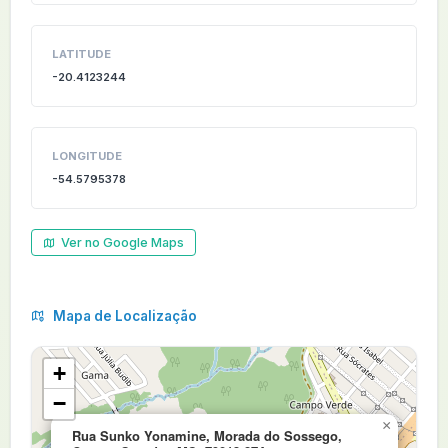
LATITUDE
-20.4123244
LONGITUDE
-54.5795378
Ver no Google Maps
Mapa de Localização
+
−
×
Rua Sunko Yonamine, Morada do Sossego,