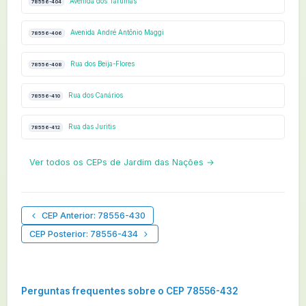
Avenida dos Tarumãs
78556-404
Avenida André Antônio Maggi
78556-406
Rua dos Beija-Flores
78556-408
Rua dos Canários
78556-410
Rua das Juritis
78556-412
Ver todos os CEPs de Jardim das Nações →
CEP Anterior: 78556-430
CEP Posterior: 78556-434
Perguntas frequentes sobre o CEP 78556-432