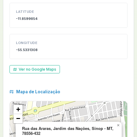
LATITUDE
-11.8599854
LONGITUDE
-55.5331308
Ver no Google Maps
Mapa de Localização
+
−
×
Rua das Araras, Jardim das Nações, Sinop - MT,
78556-432