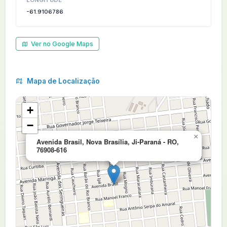
LONGITUDE
-61.9106786
Ver no Google Maps
Mapa de Localização
+
−
×
Avenida Brasil, Nova Brasília, Ji-Paraná - RO,
76908-616