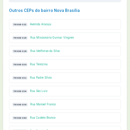
Outros CEPs do bairro Nova Brasília
Avenida Aracaju
76908-323
Rua Missionário Gunnar Vingren
76908-326
Rua Idelfonso da Silva
76908-328
Rua Terezina
76908-330
Rua Padre Sílvio
76908-332
Rua São Luiz
76908-334
Rua Manoel Franco
76908-336
Rua Castelo Branco
76908-340