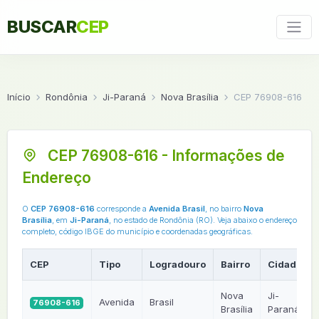
BUSCAR
CEP
Início
Rondônia
Ji-Paraná
Nova Brasília
CEP 76908-616
CEP 76908-616 - Informações de
Endereço
O
CEP 76908-616
corresponde a
Avenida Brasil
, no bairro
Nova
Brasília
, em
Ji-Paraná
, no estado de Rondônia (RO). Veja abaixo o endereço
completo, código IBGE do município e coordenadas geográficas.
CEP
Tipo
Logradouro
Bairro
Cidade
Nova
Ji-
Avenida
Brasil
76908-616
Brasília
Paraná