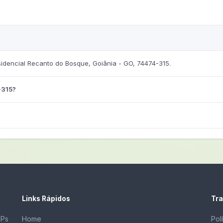
idencial Recanto do Bosque, Goiânia - GO, 74474-315.
-315?
Links Rápidos
Tra
EPs
Home
Pol