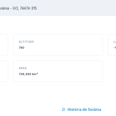
iânia - GO, 74474-315
ALTITUDE
L
780
-
ÁREA
739,492 km²
História de Goiânia