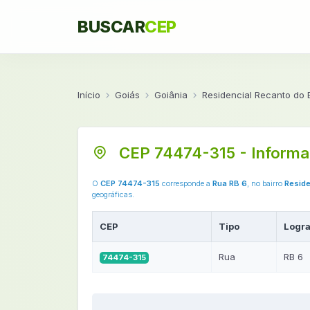
BUSCAR
CEP
Início
Goiás
Goiânia
Residencial Recanto do
CEP 74474-315 - Informa
O
CEP 74474-315
corresponde a
Rua RB 6
, no bairro
Reside
geográficas.
CEP
Tipo
Logr
Rua
RB 6
74474-315