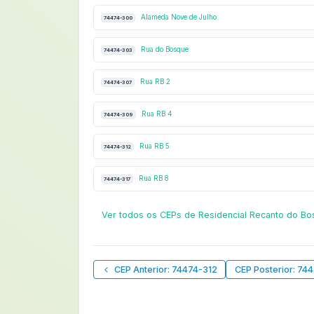
Alameda Nove de Julho
74474-300
Rua do Bosque
74474-303
Rua RB 2
74474-307
Rua RB 4
74474-309
Rua RB 5
74474-312
Rua RB 8
74474-317
Ver todos os CEPs de Residencial Recanto do B
CEP Anterior: 74474-312
CEP Posterior: 74