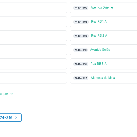
Avenida Oriente
74474-302
Rua RB 1 A
74474-306
Rua RB 2 A
74474-308
Avenida Goiás
74474-310
Rua RB 5 A
74474-316
Alameda da Mata
74474-320
osque →
474-316