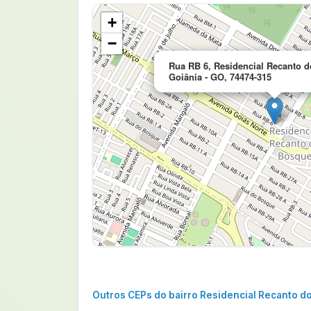
+
−
Rua RB 6, Residencial Recanto 
Goiânia - GO, 74474-315
Outros CEPs do bairro Residencial Recanto d