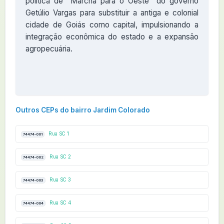
política de "Marcha para o Oeste" do governo
Getúlio Vargas para substituir a antiga e colonial
cidade de Goiás como capital, impulsionando a
integração econômica do estado e a expansão
agropecuária.
Outros CEPs do bairro Jardim Colorado
Rua SC 1
74474-001
Rua SC 2
74474-002
Rua SC 3
74474-003
Rua SC 4
74474-004