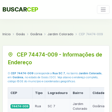
BUSCAR
CEP
Início
Goiás
Goiânia
Jardim Colorado
CEP 74474-009
CEP 74474-009 - Informações de
Endereço
O
CEP 74474-009
corresponde a
Rua SC 7
, no bairro
Jardim Colorado
,
em
Goiânia
, no estado de Goiás (GO). Veja abaixo o endereço completo,
código IBGE do município e coordenadas geográficas.
CEP
Tipo
Logradouro
Bairro
Cidade
U
Jardim
Rua
SC 7
Goiânia
74474-009
Colorado