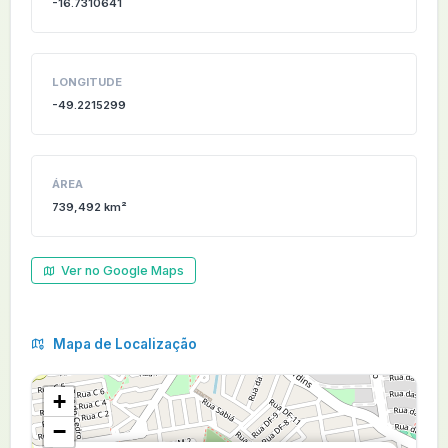
-16.7310641
LONGITUDE
-49.2215299
ÁREA
739,492 km²
Ver no Google Maps
Mapa de Localização
+
−