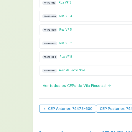
Rua VF 3
74473-010
Rua VF 4
74473-020
Rua VF 5
74473-030
Rua VF 11
74473-045
Rua VF 8
74473-060
Avenida Fonte Nova
74473-075
Ver todos os CEPs de Vila Finsocial →
CEP Anterior: 74473-600
CEP Posterior: 7