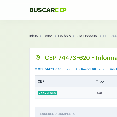
BUSCAR
CEP
Início
Goiás
Goiânia
Vila Finsocial
CEP 744
CEP 74473-620 - Inform
O
CEP 74473-620
corresponde a
Rua VF 68
, no bairro
Vila 
CEP
Tipo
Rua
74473-620
ENDEREÇO COMPLETO