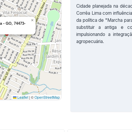
Cidade planejada na década
Corrêa Lima com influênci
da política de "Marcha par
×
a - GO, 74473-
substituir a antiga e c
impulsionando a integra
agropecuária.
Leaflet
|
©
OpenStreetMap