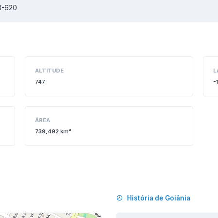
73-620
ALTITUDE
L
747
-
ÁREA
739,492 km²
História de Goiânia