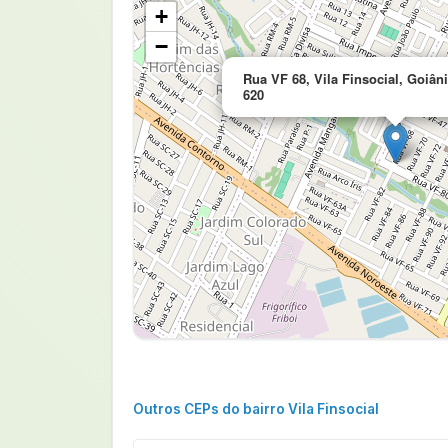
+
−
Rua VF 68, Vila Finsocial, Goiâni
620
Outros CEPs do bairro Vila Finsocial