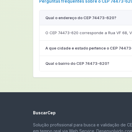
Perguntas frequentes sobre o CEP 74473-62
Qual o endereço do CEP 74473-620?
O CEP 74473-620 corresponde a Rua VF 68, Vil
A que cidade e estado pertence o CEP 7447
Qual o bairro do CEP 74473-620?
BuscarCep
Solução profissional para busca e validação de C
em tempo real via Web Service. Desenvolvido co