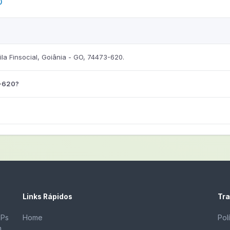
0
a Finsocial, Goiânia - GO, 74473-620.
3-620?
Links Rápidos
Tra
EPs
Home
Pol
m